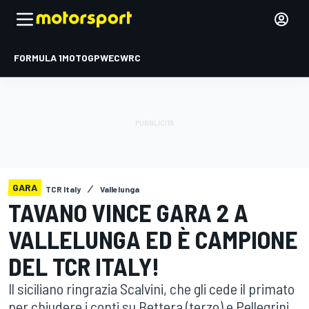
FORMULA 1
MOTOGP
WEC
WRC
GARA
TCR Italy
Vallelunga
TAVANO VINCE GARA 2 A
VALLELUNGA ED È CAMPIONE
DEL TCR ITALY!
Il siciliano ringrazia Scalvini, che gli cede il primato
per chiudere i conti su Bettera (terzo) e Pellegrini