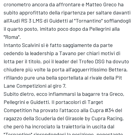
cronometro ancora da affrontare e Matteo Greco ha
subito approfittato della ripartenza per saltare davanti
all'Audi RS 3 LMS di Guidetti al "Tornantino" soffiandogli
il quarto posto, imitato poco dopo da Pellegrini alla
"Roma".
Intanto Scalvini si è fatto saggiamente da parte
cedendo la leadership a Tavano per chiari motivi di
lotta per il titolo, poi il leader del Trofeo DSG ha dovuto
chiudere più volte la porta all'agguerritissimo Bettera,
rifilando pure una bella sportellata al rivale della Pit
Lane Competizioni al giro 7.
Subito dietro, ecco infiammarsi la bagarre tra Greco,
Pellegrini e Guidetti. Il portacolori di Target
Competition ha provato l'attacco alla Cupra #34 del
ragazzo della Scuderia del Girasole by Cupra Racing,
che però ha incrociato la traiettoria in uscita dal
"Tornantino" riprendendosi la posizione, nonostante