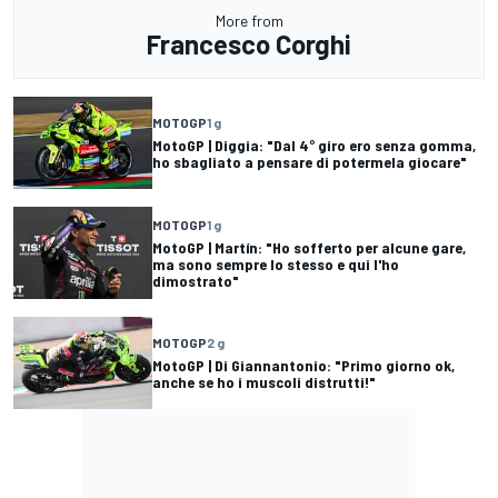
More from
Francesco Corghi
MOTOGP
1 g
MotoGP | Diggia: "Dal 4° giro ero senza gomma,
ho sbagliato a pensare di potermela giocare"
MOTOGP
1 g
MotoGP | Martín: "Ho sofferto per alcune gare,
ma sono sempre lo stesso e qui l'ho
dimostrato"
MOTOGP
2 g
MotoGP | Di Giannantonio: "Primo giorno ok,
anche se ho i muscoli distrutti!"