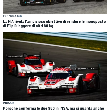
FORMULA 1
3 h
La FIA rivela l'ambizioso obiettivo di rendere le monoposto
di F1 più leggere di altri 80 kg
IMSA
4 h
Porsche conferma le due 963 in IMSA, ma si guarda anche