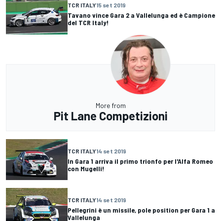
TCR ITALY
15 set 2019
Tavano vince Gara 2 a Vallelunga ed è Campione
del TCR Italy!
More from
Pit Lane Competizioni
TCR ITALY
14 set 2019
In Gara 1 arriva il primo trionfo per l'Alfa Romeo
con Mugelli!
TCR ITALY
14 set 2019
Pellegrini è un missile, pole position per Gara 1 a
Vallelunga