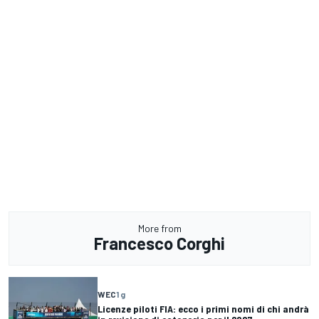
More from
Francesco Corghi
WEC
1 g
Licenze piloti FIA: ecco i primi nomi di chi andrà