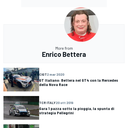
More from
Enrico Bettera
CIGT
2 mar 2020
GT Italiano: Bettera nel GT4 con la Mercedes
della Nova Race
TCR ITALY
20 ott 2019
Gara 1 pazza sotto la pioggia, la spunta di
strategia Pellegrini