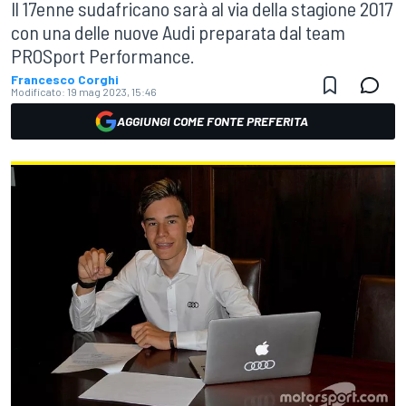
Il 17enne sudafricano sarà al via della stagione 2017
con una delle nuove Audi preparata dal team
PROSport Performance.
Francesco Corghi
Modificato:
19 mag 2023, 15:46
AGGIUNGI COME FONTE PREFERITA