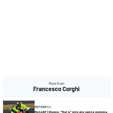
More from
Francesco Corghi
MOTOGP
2 h
MotoGP | Diggia: "Dal 4° giro ero senza gomma,