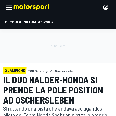
FORMULA 1
MOTOGP
WEC
WRC
QUALIFICHE
TCR Germany
Oschersleben
IL DUO HALDER-HONDA SI
PRENDE LA POLE POSITION
AD OSCHERSLEBEN
Sfruttando una pista che andava asciugandosi, il
pilota del Team Honda Sachsen piazza la propria