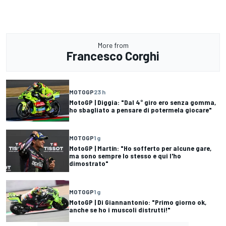
More from
Francesco Corghi
MOTOGP
23 h
MotoGP | Diggia: "Dal 4° giro ero senza gomma,
ho sbagliato a pensare di potermela giocare"
MOTOGP
1 g
MotoGP | Martín: "Ho sofferto per alcune gare,
ma sono sempre lo stesso e qui l'ho
dimostrato"
MOTOGP
1 g
MotoGP | Di Giannantonio: "Primo giorno ok,
anche se ho i muscoli distrutti!"