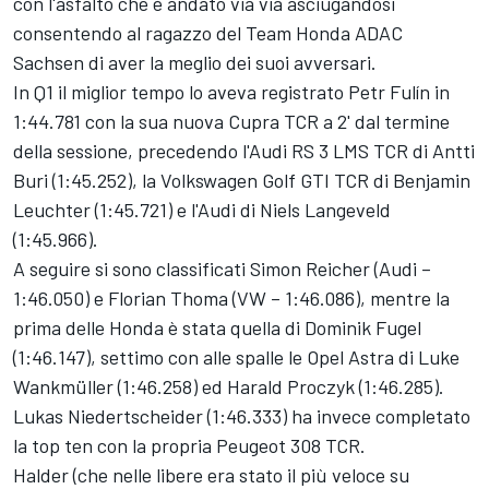
con l'asfalto che è andato via via asciugandosi
consentendo al ragazzo del Team Honda ADAC
Sachsen di aver la meglio dei suoi avversari.
In Q1 il miglior tempo lo aveva registrato Petr Fulín in
1:44.781 con la sua nuova Cupra TCR a 2' dal termine
della sessione, precedendo l'Audi RS 3 LMS TCR di Antti
Buri (1:45.252), la Volkswagen Golf GTI TCR di Benjamin
Leuchter (1:45.721) e l'Audi di Niels Langeveld
(1:45.966).
A seguire si sono classificati Simon Reicher (Audi –
1:46.050) e Florian Thoma (VW – 1:46.086), mentre la
prima delle Honda è stata quella di Dominik Fugel
(1:46.147), settimo con alle spalle le Opel Astra di Luke
Wankmüller (1:46.258) ed Harald Proczyk (1:46.285).
Lukas Niedertscheider (1:46.333) ha invece completato
la top ten con la propria Peugeot 308 TCR.
Halder (che nelle libere era stato il più veloce su