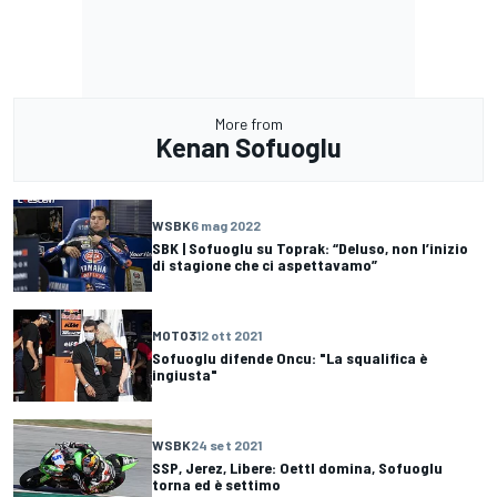
More from
Kenan Sofuoglu
WSBK
6 mag 2022
SBK | Sofuoglu su Toprak: “Deluso, non l’inizio
di stagione che ci aspettavamo”
MOTO3
12 ott 2021
Sofuoglu difende Oncu: "La squalifica è
ingiusta"
WSBK
24 set 2021
SSP, Jerez, Libere: Oettl domina, Sofuoglu
torna ed è settimo