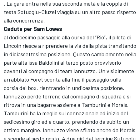
. La gara entra nella sua seconda metà e la coppia di
testa Sofuoglu-Cluzel viaggia su un altro passo rispetto
alla concorrenza.
Caduta per Sam Lowes
al dodicesimo passaggio alla curva del “Rio”, il pilota di
Lincoln riesce a riprendere la via della pista transitando
in diciassettesima posizione. Questo cambiamento nella
parte alta issa Baldolini al terzo posto provvisorio
davanti al compagno di team Iannuzzo. Un visibimente
arrabbiato Foret sconta alla fine il passaggio sulla
corsia dei box, rientrando in undicesima posizione.
Iannuzzo perde terreno dal compagno di squadra e si
ritrova in una bagarre assieme a Tamburini e Morais.
Tamburini ha la meglio sul connazionale ad inizio del
sedicesimo giro ed è quarto, prendendo da subito un
ottimo margine. Iannuzzo viene sfilato anche da Morais
e scende al sesto posto. A due giri dal termine Sufuoglu