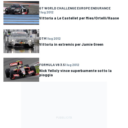
GT WORLD CHALLENGE EUROPE ENDURANCE
1 lug 2012
Vittoria a Le Castellet per Mies/Ortelli/Haase
DTM
1 lug 2012
Vittoria in extremis per Jamie Green
FORMULA V8 3.5
1 lug 2012
Nick Yelloly vince superbamente sotto la
pioggia