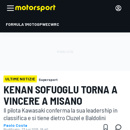
FORMULA 1
MOTOGP
WEC
WRC
ULTIME NOTIZIE
Supersport
KENAN SOFUOGLU TORNA A
VINCERE A MISANO
Il pilota Kawasaki conferma la sua leadership in
classifica e si tiene dietro Cluzel e Baldolini
Paolo Costa
Modificato:
23 lug 2015, 18:40