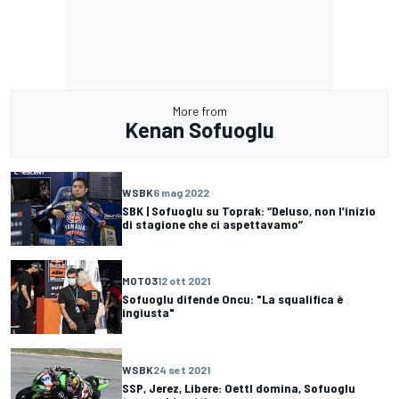
More from
Kenan Sofuoglu
WSBK
6 mag 2022
SBK | Sofuoglu su Toprak: “Deluso, non l’inizio
di stagione che ci aspettavamo”
MOTO3
12 ott 2021
Sofuoglu difende Oncu: "La squalifica è
ingiusta"
WSBK
24 set 2021
SSP, Jerez, Libere: Oettl domina, Sofuoglu