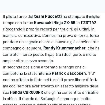
Il pilota turco del
team Puccetti
ha stampato il miglior
tempo con la sua
Kawasaki Ninja ZX-6R
in
1'33"142
,
ritoccando il proprio record per tre giri, gli ultimi, in
maniera consecutiva. L'ennesima prova di forza, forse
per dare un segnale chiaro al nuovo e già convincente
compagno di squadra,
Randy Krummenacher
, che ha
centrato il terzo posto. Il gap tra i due, però, è molto
ampio: oltre mezzo secondo.
In seconda posizione è tornato ai ranghi che gli
competono lo statunitense
Patrick Jacobsen.
"PJ"
non ha affatto brillato nei turni di prove libere di ieri,
ma oggi sembra aver trovato un assetto migliore della
sua
Honda CBR600RR
che gli ha consentito di risalire
la china. Il ritardo da Sofuoglu è comunque molto
pesante, perché quantificabile in mezzo secondo.