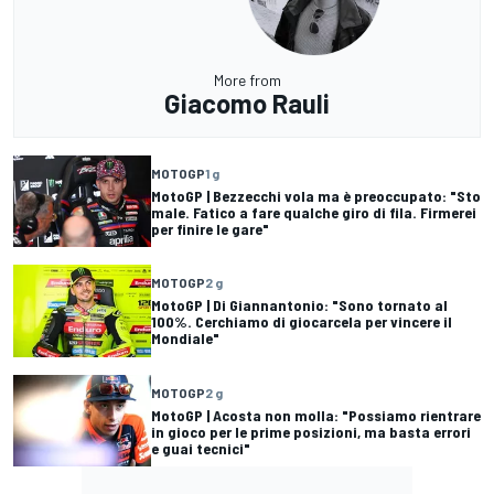
More from
Giacomo Rauli
MOTOGP
1 g
MotoGP | Bezzecchi vola ma è preoccupato: "Sto
male. Fatico a fare qualche giro di fila. Firmerei
per finire le gare"
MOTOGP
2 g
MotoGP | Di Giannantonio: "Sono tornato al
100%. Cerchiamo di giocarcela per vincere il
Mondiale"
MOTOGP
2 g
MotoGP | Acosta non molla: "Possiamo rientrare
in gioco per le prime posizioni, ma basta errori
e guai tecnici"