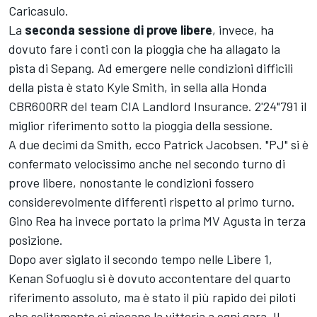
Caricasulo.
La
seconda sessione di prove libere
, invece, ha
dovuto fare i conti con la pioggia che ha allagato la
pista di Sepang. Ad emergere nelle condizioni difficili
della pista è stato Kyle Smith, in sella alla Honda
CBR600RR del team CIA Landlord Insurance. 2'24"791 il
miglior riferimento sotto la pioggia della sessione.
A due decimi da Smith, ecco Patrick Jacobsen. "PJ" si è
confermato velocissimo anche nel secondo turno di
prove libere, nonostante le condizioni fossero
considerevolmente differenti rispetto al primo turno.
Gino Rea ha invece portato la prima MV Agusta in terza
posizione.
Dopo aver siglato il secondo tempo nelle Libere 1,
Kenan Sofuoglu si è dovuto accontentare del quarto
riferimento assoluto, ma è stato il più rapido dei piloti
che solitamente si giocano la vittoria a ogni gara. Il