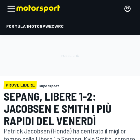
FORMULA 1
MOTOGP
WEC
WRC
PROVE LIBERE
Supersport
SEPANG, LIBERE 1-2:
JACOBSEN E SMITH I PIÙ
RAPIDI DEL VENERDÌ
Patrick Jacobsen (Honda) ha centrato il miglior
tempo nelle Libere 1 a Sepang. Kyle Smith, sempre