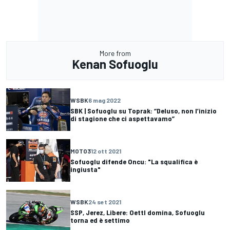
More from
Kenan Sofuoglu
WSBK
6 mag 2022
SBK | Sofuoglu su Toprak: “Deluso, non l’inizio
di stagione che ci aspettavamo”
MOTO3
12 ott 2021
Sofuoglu difende Oncu: "La squalifica è
ingiusta"
WSBK
24 set 2021
SSP, Jerez, Libere: Oettl domina, Sofuoglu
torna ed è settimo