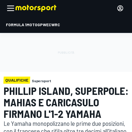
FORMULA 1
MOTOGP
WEC
WRC
QUALIFICHE
Supersport
PHILLIP ISLAND, SUPERPOLE:
MAHIAS E CARICASULO
FIRMANO L'1-2 YAMAHA
Le Yamaha monopolizzano le prime due posizioni,
con il francese che rifila oltre tre decimi all'italiano.