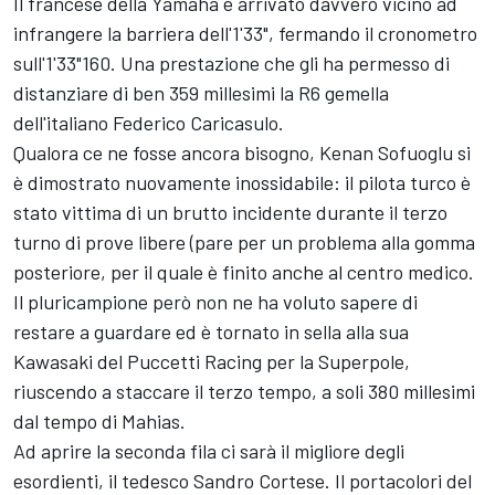
Il francese della Yamaha è arrivato davvero vicino ad
infrangere la barriera dell'1'33", fermando il cronometro
sull'1'33"160. Una prestazione che gli ha permesso di
distanziare di ben 359 millesimi la R6 gemella
dell'italiano Federico Caricasulo.
Qualora ce ne fosse ancora bisogno, Kenan Sofuoglu si
è dimostrato nuovamente inossidabile: il pilota turco è
stato vittima di un brutto incidente durante il terzo
turno di prove libere (pare per un problema alla gomma
posteriore, per il quale è finito anche al centro medico.
Il pluricampione però non ne ha voluto sapere di
restare a guardare ed è tornato in sella alla sua
Kawasaki del Puccetti Racing per la Superpole,
riuscendo a staccare il terzo tempo, a soli 380 millesimi
dal tempo di Mahias.
Ad aprire la seconda fila ci sarà il migliore degli
esordienti, il tedesco Sandro Cortese. Il portacolori del