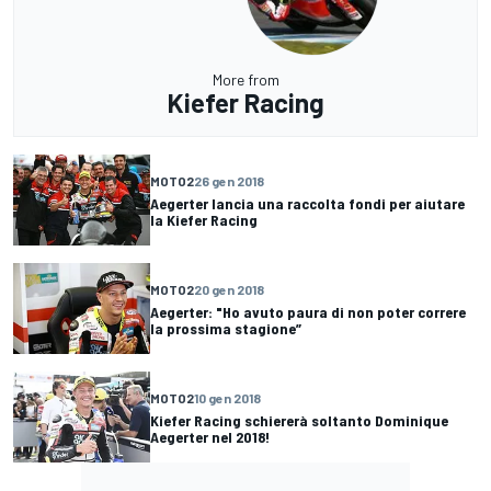
More from
Kiefer Racing
MOTO2
26 gen 2018
Aegerter lancia una raccolta fondi per aiutare
la Kiefer Racing
MOTO2
20 gen 2018
Aegerter: "Ho avuto paura di non poter correre
la prossima stagione”
MOTO2
10 gen 2018
Kiefer Racing schiererà soltanto Dominique
Aegerter nel 2018!