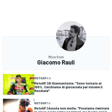
More from
Giacomo Rauli
MOTOGP
4 h
MotoGP | Di Giannantonio: "Sono tornato al
100%. Cerchiamo di giocarcela per vincere il
Mondiale"
MOTOGP
7 h
MotoGP | Acosta non molla: "Possiamo rientrare
in gioco per le prime posizioni, ma basta errori