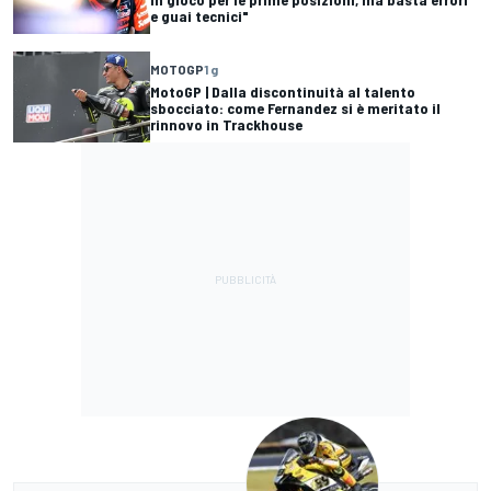
e guai tecnici"
MOTOGP
1 g
MotoGP | Dalla discontinuità al talento
sbocciato: come Fernandez si è meritato il
rinnovo in Trackhouse