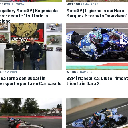
OGP
29 dic 2024
MOTOGP
26 dic 2024
ogallery MotoGP | Bagnaia da
MotoGP | Il giorno in cui Marc
rd: ecco le 11 vittorie in
Marquez è tornato “marziano”
gione
K
7 dic 2021
WSBK
21 nov 2021
hea torna con Ducati in
SSP | Mandalika: Cluzel rimont
ersport e punta su Caricasulo
trionfa in Gara 2