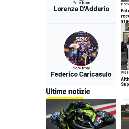
More from
MOT
Lorenza D'Adderio
Fot
reco
sta
More from
Federico Caricasulo
WSB
Alt
Sup
Ultime notizie
RALLY