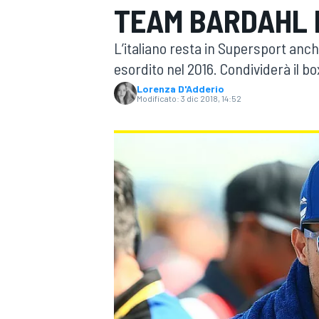
TEAM BARDAHL 
MOTOGP
WEC
L’italiano resta in Supersport anc
esordito nel 2016. Condividerà il
Lorenza D'Adderio
Modificato:
3 dic 2018, 14:52
WRC