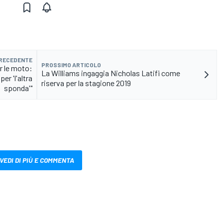
PRECEDENTE
PROSSIMO ARTICOLO
r le moto:
La Williams ingaggia Nicholas Latifi come
per 'l'altra
riserva per la stagione 2019
sponda'"
VEDI DI PIÙ E COMMENTA