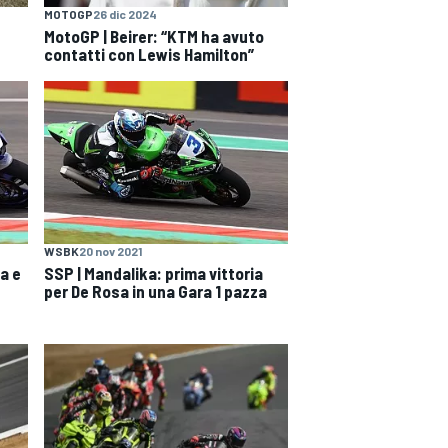
MOTOGP
26 dic 2024
MotoGP | Beirer: “KTM ha avuto
contatti con Lewis Hamilton”
WSBK
20 nov 2021
a e
SSP | Mandalika: prima vittoria
per De Rosa in una Gara 1 pazza