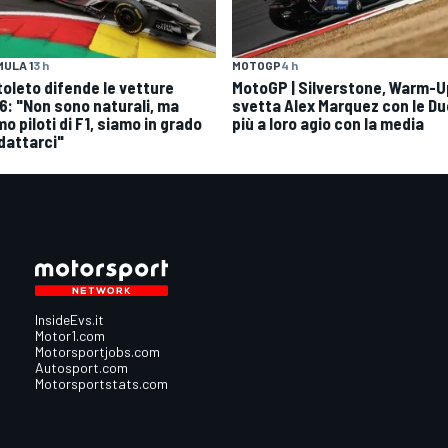
ULA 1
3 h
MOTOGP
4 h
toleto difende le vetture
MotoGP | Silverstone, Warm-U
6: "Non sono naturali, ma
svetta Alex Marquez con le Du
o piloti di F1, siamo in grado
più a loro agio con la media
adattarci"
InsideEvs.it
Motor1.com
Motorsportjobs.com
Autosport.com
Motorsportstats.com