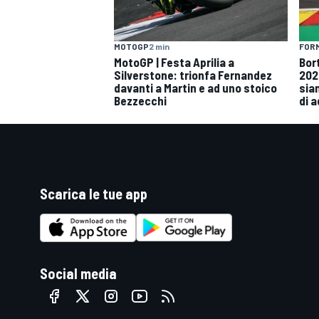
FORM
MOTOGP
2 min
Bor
MotoGP | Festa Aprilia a
202
Silverstone: trionfa Fernandez
siam
davanti a Martin e ad uno stoico
di 
Bezzecchi
Scarica le tue app
Social media