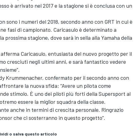
sso è arrivato nel 2017 e la stagione si è conclusa con un
tion sono i numeri del 2018, secondo anno con GRT in cui è
lcune fasi di campionato. Caricasulo è determinato a
a prossima stagione, dove sarà in sella alla Yamaha della
, afferma Caricasulo, entusiasta del nuovo progetto per il
mo cresciuti negli ultimi anni, e sarà fantastico vedere
insieme”.
Randy Krummenacher, confermato per il secondo anno con
frontare la nuova sfida: “Avere un pilota come
 stimolo. È uno dei piloti più forti della Supersport al
remo essere la miglior squadra della classe.
ante anche in termini di crescita personale. Ringrazio
onsor che ci sosterranno in questo progetto”.
vidi o salva questo articolo