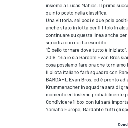
insieme a Lucas Mahias. Il primo succe
quinto posto nella classifica.
Una vittoria, sei podi e due pole posi
anche stato in lotta per il titolo in a
continuare su questa linea anche per l
squadra con cui ha esordito.
“È bello tornare dove tutto è iniziato”
2019. “Sia io sia Bardahl Evan Bros sia
cosa possiamo fare ora che torniamo 
Il pilota italiano farà squadra con 
BARDAHL Evan Bros. ed è pronto ad af
Krummenacher in squadra sarà di grande
momento ed insieme probabilmente pot
Condividere il box con lui sarà import
Yamaha Europe, Bardahl e tutti gli sp
Condi