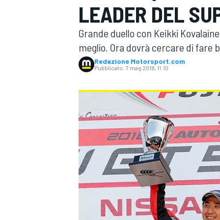
LEADER DEL SU
MOTOGP
WEC
Grande duello con Keikki Kovalainen, 
meglio. Ora dovrà cercare di fare b
Redazione Motorsport.com
Pubblicato:
7 mag 2018, 11:10
WRC