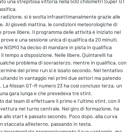
to una strepitosa vittoria nella 500 chilometri Super GT
ssifica.
radizione, si è svolta infrasettimanalmente grazie alle
. Al giovedì mattina, le condizioni meteorologiche di
prove libere. Il programma delle attività è iniziato nel
 prove e una sessione unica di qualifica da 20 minuti.
le NISMO ha deciso di mandare in pista in qualifica
l tempo a disposizione. Nelle libere, Quintarelli ha
ualche problema di sovrasterzo, mentre in qualifica, con
termine del primo run si è issato secondo. Nel tentativo
risultando in vantaggio nei primi due settori ma patendo
o. La Nissan GT-R numero 23 ha così concluso terza, un
na gara lunga e che prevedeva tre stint.
o dal team di effettuare il primo e l'ultimo stint, con il
vettura nel turno centrale. Nel giro di formazione, ha
e allo start è passato secondo. Poco dopo, alla curva
n staccata all'esterno, passando in testa.
 ha incrementato progressivamente il suo vantaggio, ma