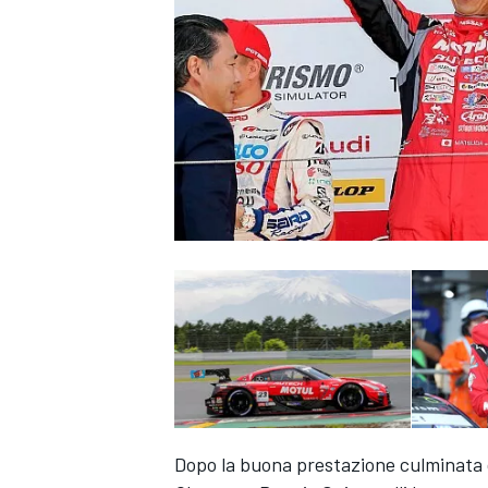
MONOPOSTO
Dopo la buona prestazione culminata c