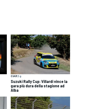
CIAR
2 g
Suzuki Rally Cup: Villardi vince la
gara più dura della stagione ad
Alba