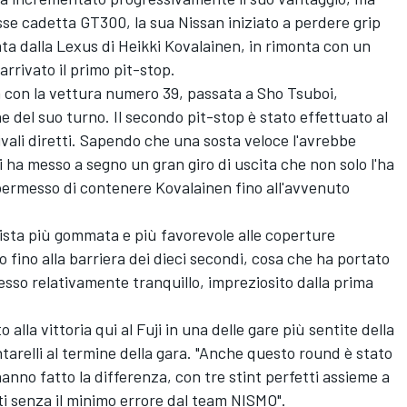
asse cadetta GT300, la sua Nissan iniziato a perdere grip
ta dalla Lexus di Heikki Kovalainen, in rimonta con un
arrivato il primo pit-stop.
 con la vettura numero 39, passata a Sho Tsuboi,
e del suo turno. Il secondo pit-stop è stato effettuato al
rivali diretti. Sapendo che una sosta veloce l'avrebbe
i ha messo a segno un gran giro di uscita che non solo l'ha
permesso di contenere Kovalainen fino all'avvenuto
ista più gommata e più favorevole alle coperture
o fino alla barriera dei dieci secondi, cosa che ha portato
esso relativamente tranquillo, impreziosito dalla prima
 alla vittoria qui al Fuji in una delle gare più sentite della
arelli al termine della gara. "Anche questo round è stato
hanno fatto la differenza, con tre stint perfetti assieme a
i senza il minimo errore dal team NISMO".