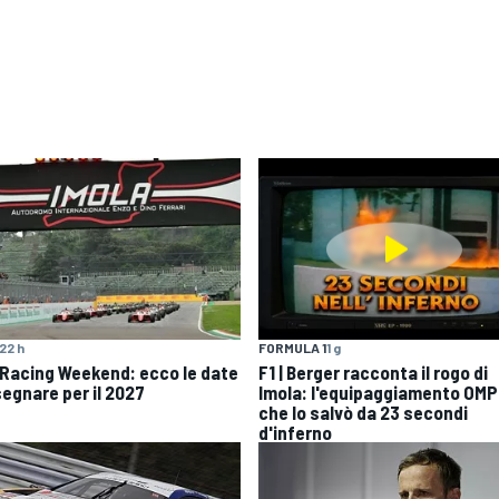
22 h
FORMULA 1
1 g
 Racing Weekend: ecco le date
F1 | Berger racconta il rogo di
segnare per il 2027
Imola: l'equipaggiamento OMP
che lo salvò da 23 secondi
d'inferno