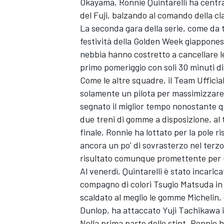
Okayama, Ronnie Quintarelli ha centra
del Fuji, balzando al comando della cla
La seconda gara della serie, come da t
festività della Golden Week giapponese
nebbia hanno costretto a cancellare le 
primo pomeriggio con soli 30 minuti di
Come le altre squadre, il Team Ufficia
solamente un pilota per massimizzare i
segnato il miglior tempo nonostante q
due treni di gomme a disposizione, al 
finale, Ronnie ha lottato per la pole 
ancora un po' di sovrasterzo nel terz
risultato comunque promettente per u
Al venerdì, Quintarelli è stato incaricat
compagno di colori Tsugio Matsuda in 
scaldato al meglio le gomme Michelin, 
Dunlop, ha attaccato Yuji Tachikawa i
Nella prima parte dello stint, Ronnie