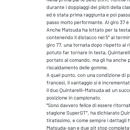
durante i doppiaggi dei piloti della cl
ed è stata prima raggiunta e poi passa
passo molto performante. Al giro 37 è 
Anche Matsuda ha lottato per la testa
contenendo il distacco nei 5" al termin
giro 77, una tornata dopo rispetto ai 
potuto far tornare in testa, Quintarell
portato al comando, ma gli ha anche 
riscaldamento delle gomme.
A quel punto, con una condizione di p
francesi, il vantaggio si è incrementat
il duo Quintarelli-Matsuda ad un succ
posizione in campionato.
ENDURANCE/GT
"Sono davvero felice di essere ritornato
stagione SuperGT", ha dichiarato Quint
tiratissimo, e come sempre i dettagli 
Matsuda-san e due pit stop completat