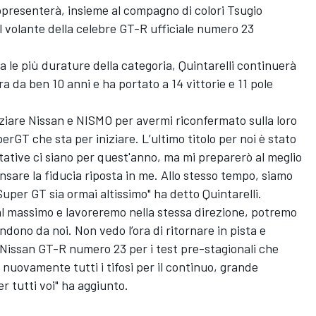
rappresenterà, insieme al compagno di colori Tsugio
 volante della celebre GT-R ufficiale numero 23
a le più durature della categoria, Quintarelli continuerà
a da ben 10 anni e ha portato a 14 vittorie e 11 pole
aziare Nissan e NISMO per avermi riconfermato sulla loro
rGT che sta per iniziare. L’ultimo titolo per noi è stato
tative ci siano per quest'anno, ma mi preparerò al meglio
ensare la fiducia riposta in me. Allo stesso tempo, siamo
 Super GT sia ormai altissimo" ha detto Quintarelli.
al massimo e lavoreremo nella stessa direzione, potremo
endono da noi. Non vedo l’ora di ritornare in pista e
a Nissan GT-R numero 23 per i test pre-stagionali che
 nuovamente tutti i tifosi per il continuo, grande
 tutti voi" ha aggiunto.