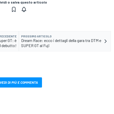
vidi o salva questo articolo
PRECEDENTE
PROSSIMO ARTICOLO
uper GT: è
Dream Race: ecco i dettagli della gara tra DTM e
l debutto!
SUPER GT al Fuji
VEDI DI PIÙ E COMMENTA