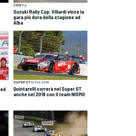
CIAR
3 g
Suzuki Rally Cup: Villardi vince la
gara più dura della stagione ad
Alba
SUPER GT
12 feb 2018
Quintarelli correrà nel Super GT
 ed
anche nel 2018 con il team NISMO