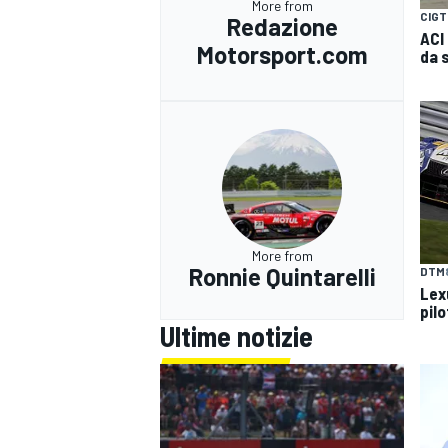
More from
CIGT
Redazione
ACI
Motorsport.com
da 
More from
Ronnie Quintarelli
DTM
Lex
pil
Ultime notizie
RALLY