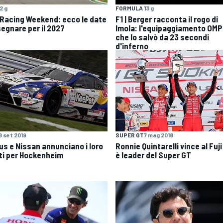
2 g
FORMULA 1
3 g
 Racing Weekend: ecco le date
F1 | Berger racconta il rogo di
segnare per il 2027
Imola: l'equipaggiamento OMP
che lo salvò da 23 secondi
d'inferno
8 set 2019
SUPER GT
7 mag 2018
us e Nissan annunciano i loro
Ronnie Quintarelli vince al Fuji
oti per Hockenheim
è leader del Super GT