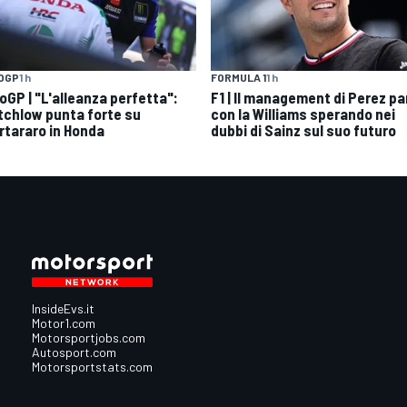
OGP
1 h
FORMULA 1
1 h
oGP | "L'alleanza perfetta":
F1 | Il management di Perez pa
tchlow punta forte su
con la Williams sperando nei
rtararo in Honda
dubbi di Sainz sul suo futuro
InsideEvs.it
Motor1.com
Motorsportjobs.com
Autosport.com
Motorsportstats.com