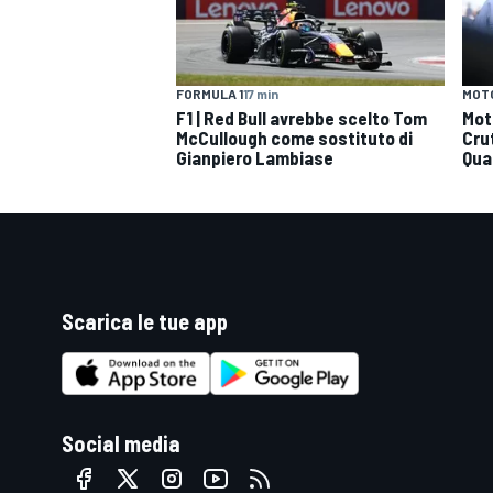
MOT
FORMULA 1
17 min
Mot
F1 | Red Bull avrebbe scelto Tom
Cru
McCullough come sostituto di
Qua
Gianpiero Lambiase
Scarica le tue app
Social media