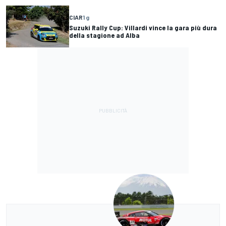
CIAR
1 g
Suzuki Rally Cup: Villardi vince la gara più dura
della stagione ad Alba