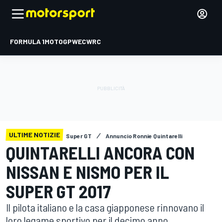
FORMULA 1
MOTOGP
WEC
WRC
ULTIME NOTIZIE
Super GT
Annuncio Ronnie Quintarelli
QUINTARELLI ANCORA CON
NISSAN E NISMO PER IL
SUPER GT 2017
Il pilota italiano e la casa giapponese rinnovano il
loro legame sportivo per il decimo anno