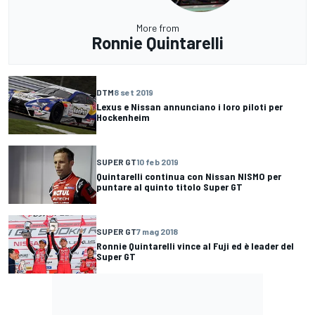
More from
Ronnie Quintarelli
DTM
8 set 2019
Lexus e Nissan annunciano i loro piloti per
Hockenheim
SUPER GT
10 feb 2019
Quintarelli continua con Nissan NISMO per
puntare al quinto titolo Super GT
SUPER GT
7 mag 2018
Ronnie Quintarelli vince al Fuji ed è leader del
Super GT