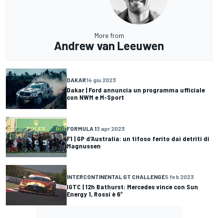
More from
Andrew van Leeuwen
DAKAR
14 giu 2023
Dakar | Ford annuncia un programma ufficiale
con NWM e M-Sport
FORMULA 1
3 apr 2023
F1 | GP d'Australia: un tifoso ferito dai detriti di
Magnussen
INTERCONTINENTAL GT CHALLENGE
5 feb 2023
IGTC | 12h Bathurst: Mercedes vince con Sun
Energy 1, Rossi è 6°