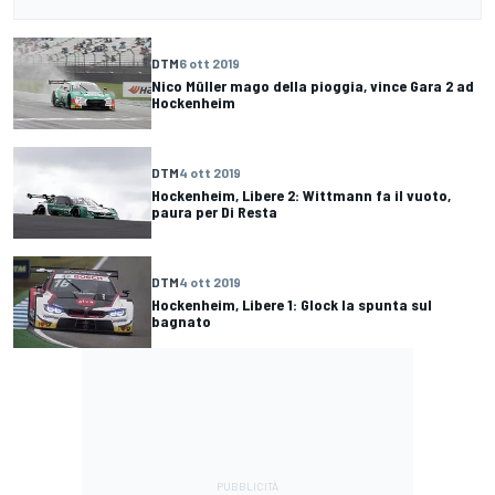
DTM
6 ott 2019
Nico Müller mago della pioggia, vince Gara 2 ad
Hockenheim
DTM
4 ott 2019
Hockenheim, Libere 2: Wittmann fa il vuoto,
paura per Di Resta
DTM
4 ott 2019
Hockenheim, Libere 1: Glock la spunta sul
bagnato