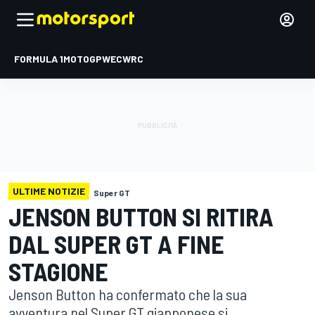
FORMULA 1
MOTOGP
WEC
WRC
ULTIME NOTIZIE
Super GT
JENSON BUTTON SI RITIRA
DAL SUPER GT A FINE
STAGIONE
Jenson Button ha confermato che la sua
avventura nel Super GT giapponese si