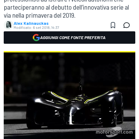
parteciperanno al debutto dell’innovativa serie al
via nella primavera del 2019.
Alex Kalinauckas
Modificato:
6 set 2018, 14:37
AGGIUNGI COME FONTE PREFERITA