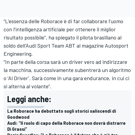
“L’essenza delle
Roborace
è di far collaborare l’uomo
con l’intelligenza artificiale per ottenere il miglior
risultato possibile”, ha spiegato il pilota brasiliano al
soldo dell'
Audi Sport Team ABT
al magazine Autosport
Engineering.
“In parte della corsa sarà un driver vero ad indirizzare
la macchina, successivamente subentrerà un algoritmo
o ‘Al Driver’. Sarà come in una gara endurance, in cui ci
si alterna al volante”.
Leggi anche:
La Roborace ha debuttato sugli storici saliscendi di
Goodwood
Audi: “Il ruolo di capo della Roborace non dovrà distrarre
Di Grassi”
Denis Sverdlov: “La Roborace è il futuro che è già tra