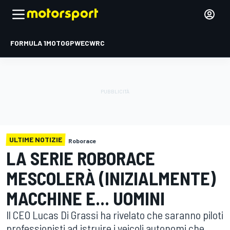
FORMULA 1
MOTOGP
WEC
WRC
ULTIME NOTIZIE
Roborace
LA SERIE ROBORACE
MESCOLERÀ (INIZIALMENTE)
MACCHINE E... UOMINI
Il CEO Lucas Di Grassi ha rivelato che saranno piloti
professionisti ad istruire i veicoli autonomi che