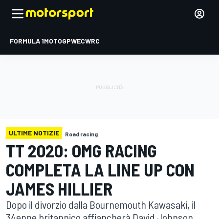
FORMULA 1
MOTOGP
WEC
WRC
ULTIME NOTIZIE
Road racing
TT 2020: OMG RACING
COMPLETA LA LINE UP CON
JAMES HILLIER
Dopo il divorzio dalla Bournemouth Kawasaki, il
34enne britannico affiancherà David Johnson