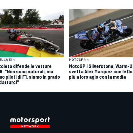
ULA 1
3 h
MOTOGP
4 h
toleto difende le vetture
MotoGP | Silverstone, Warm-U
6: "Non sono naturali, ma
svetta Alex Marquez con le Du
o piloti di F1, siamo in grado
più a loro agio con la media
adattarci"