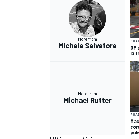
More from
ROAD
Michele Salvatore
GP 
la t
More from
Michael Rutter
ROAD
Mac
RALLY
cors
pol