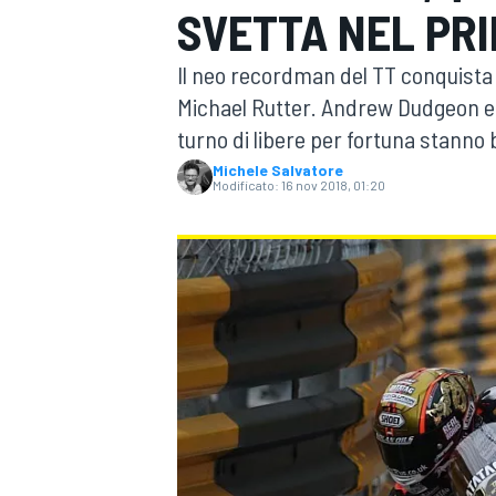
SVETTA NEL PR
MOTOGP
WEC
Il neo recordman del TT conquista 
Michael Rutter. Andrew Dudgeon e R
turno di libere per fortuna stanno 
Michele Salvatore
Modificato:
16 nov 2018, 01:20
WRC