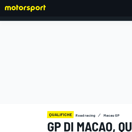
FORMULA 1
QUALIFICHE
Road racing
Macau GP
GP DI MACAO, Q