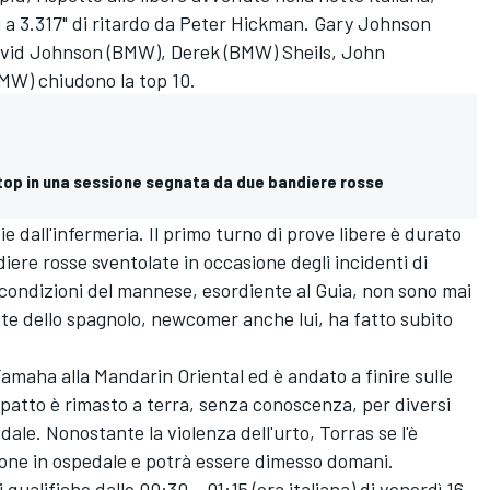
 a 3.317" di ritardo da Peter Hickman. Gary Johnson
avid Johnson (BMW), Derek (BMW) Sheils, John
MW) chiudono la top 10.
 top in una sessione segnata da due bandiere rosse
e dall'infermeria. Il primo turno di prove libere è durato
ere rosse sventolate in occasione degli incidenti di
condizioni del mannese, esordiente al Guia, non sono mai
nte dello spagnolo, newcomer anche lui, ha fatto subito
 Yamaha alla Mandarin Oriental ed è andato a finire sulle
mpatto è rimasto a terra, senza conoscenza, per diversi
dale. Nonostante la violenza dell'urto, Torras se l'è
ione in ospedale e potrà essere dimesso domani.
ualifiche dalle 00:30 – 01:15 (ora italiana) di venerdì 16.