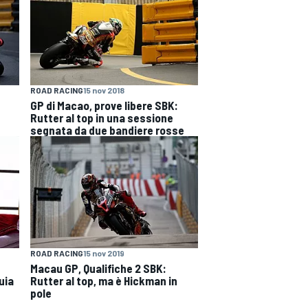
ROAD RACING
15 nov 2018
GP di Macao, prove libere SBK:
Rutter al top in una sessione
segnata da due bandiere rosse
ROAD RACING
15 nov 2019
Macau GP, Qualifiche 2 SBK:
uia
Rutter al top, ma è Hickman in
pole