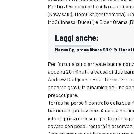
Martin Jessop quarto sulla sua Ducati
(Kawasaki), Horst Saiger (Yamaha), D
McGuinness (Ducati) e Dider Grams (B
Leggi anche:
Macau Gp, prove libere SBK: Rutter al
Per fortuna sono arrivate buone notizi
appena 20 minuti, a causa di due bandi
Andrew Dudgeon e Raul Torras. Se le 
apparse gravi, la dinamica dell'incide
preoccupare.
Torras ha perso il controllo della sua
barriere di protezione. A causa dell'i
istanti prima di essere portato in ospe
cavata con poco: resterà in osservaz
Appuntamento per il secondo turno di q