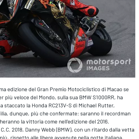
sima edizione del Gran Premio Motociclistico di Macao se
cer più veloce del Mondo, sulla sua BMW S1000RR, ha
 ha staccato la Honda RC213V-S di Michael Rutter,
igilia, dunque, più che confermate: saranno il recordman
cheranno la vittoria come nell'edizione del 2016.
.R.C.C. 2018, Danny Webb (BMW), con un ritardo dalla vetta
più, rispetto alle libere avvenute nella notte italiana,