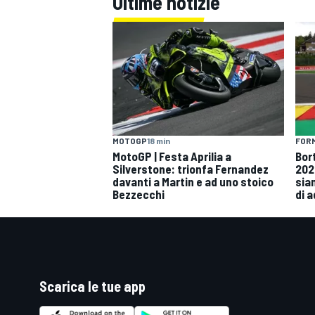
Ultime notizie
FORM
MOTOGP
18 min
Bor
MotoGP | Festa Aprilia a
202
Silverstone: trionfa Fernandez
siam
davanti a Martin e ad uno stoico
di 
Bezzecchi
Scarica le tue app