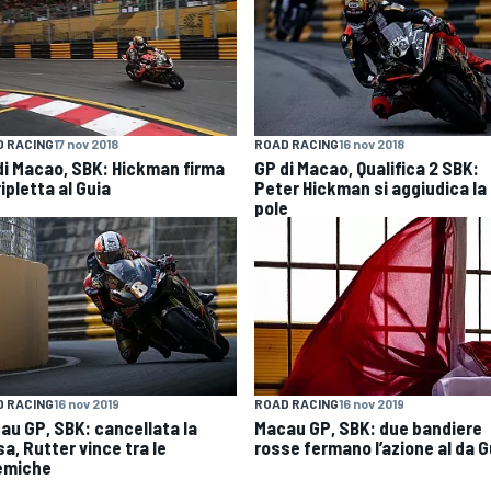
 RACING
17 nov 2018
ROAD RACING
16 nov 2018
di Macao, SBK: Hickman firma
GP di Macao, Qualifica 2 SBK:
ripletta al Guia
Peter Hickman si aggiudica la
pole
 RACING
16 nov 2019
ROAD RACING
16 nov 2019
au GP, SBK: cancellata la
Macau GP, SBK: due bandiere
a, Rutter vince tra le
rosse fermano l’azione al da G
emiche