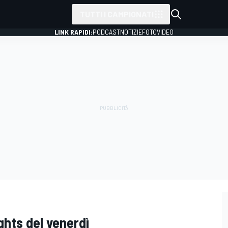
TUTTI I CAMPIONATI
LINK RAPIDI:
PODCAST
NOTIZIE
FOTO
VIDEO
ghts del venerdì