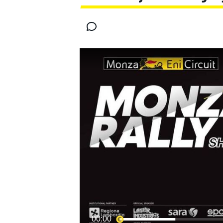
MOTOGP
WEC
WRC
00:00