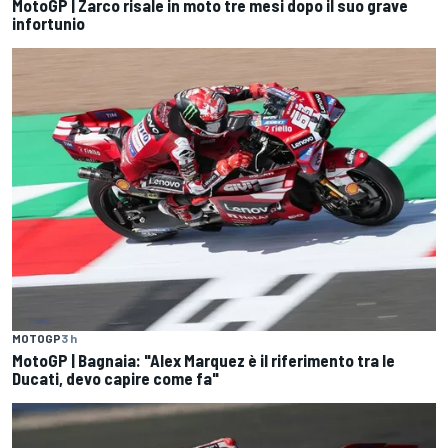
MotoGP | Zarco risale in moto tre mesi dopo il suo grave
infortunio
MOTOGP
3 h
MotoGP | Bagnaia: "Alex Marquez è il riferimento tra le
Ducati, devo capire come fa"