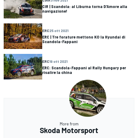
CIAR
3 nov 2021
CIR | Scandola: al Liburna torna D'Amore alla
navigazione!
ERC
25 ott 2021
ERC | Tre forature mettono KO la Hyundai di
Scandola-Fappani
ERC
19 ott 2021
ERC: Scandola-Fappani al Rally Hungary per
risalire la china
More from
Skoda Motorsport