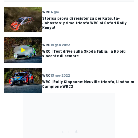
WRC
4 gm
Storica prova di resistenza per Katsuta-
Johnston: primo trionfo WRC al Safari Rally
Kenya!
WRC
19 gen 2023
WRC | Test drive sulla Skoda Fabia: la R5 più
vincente di sempre
WRC
13 nov 2022
WRC | Rally Giappone: Neuville trionfa, Lindholm
Campione WRC2