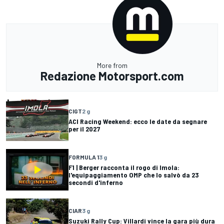
More from
Redazione Motorsport.com
CIGT
2 g
ACI Racing Weekend: ecco le date da segnare
per il 2027
FORMULA 1
3 g
F1 | Berger racconta il rogo di Imola:
l'equipaggiamento OMP che lo salvò da 23
secondi d'inferno
CIAR
3 g
Suzuki Rally Cup: Villardi vince la gara più dura