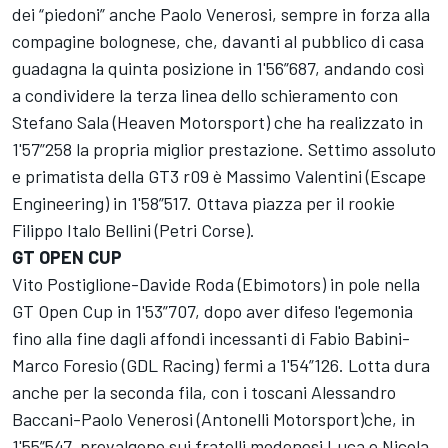
dei “piedoni” anche Paolo Venerosi, sempre in forza alla
compagine bolognese, che, davanti al pubblico di casa
guadagna la quinta posizione in 1'56”687, andando così
a condividere la terza linea dello schieramento con
Stefano Sala (Heaven Motorsport) che ha realizzato in
1'57”258 la propria miglior prestazione. Settimo assoluto
e primatista della GT3 r09 è Massimo Valentini (Escape
Engineering) in 1'58”517. Ottava piazza per il rookie
Filippo Italo Bellini (Petri Corse).
GT OPEN CUP
Vito Postiglione-Davide Roda (Ebimotors) in pole nella
GT Open Cup in 1'53”707, dopo aver difeso l'egemonia
fino alla fine dagli affondi incessanti di Fabio Babini-
Marco Foresio (GDL Racing) fermi a 1'54”126. Lotta dura
anche per la seconda fila, con i toscani Alessandro
Baccani-Paolo Venerosi (Antonelli Motorsport)che, in
1'55”547, prevalgono sui fratelli modenesi Luca e Nicola