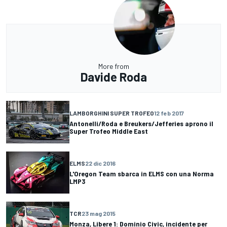
More from
Davide Roda
LAMBORGHINI SUPER TROFEO
12 feb 2017
Antonelli/Roda e Breukers/Jefferies aprono il
Super Trofeo Middle East
ELMS
22 dic 2016
L'Oregon Team sbarca in ELMS con una Norma
LMP3
TCR
23 mag 2015
Monza, Libere 1: Dominio Civic, incidente per