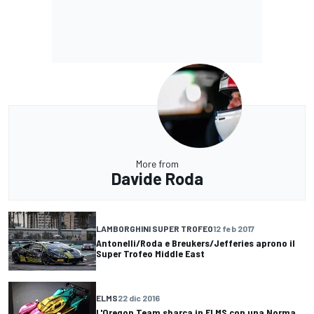
More from
Davide Roda
LAMBORGHINI SUPER TROFEO
12 feb 2017
Antonelli/Roda e Breukers/Jefferies aprono il
Super Trofeo Middle East
ELMS
22 dic 2016
L'Oregon Team sbarca in ELMS con una Norma