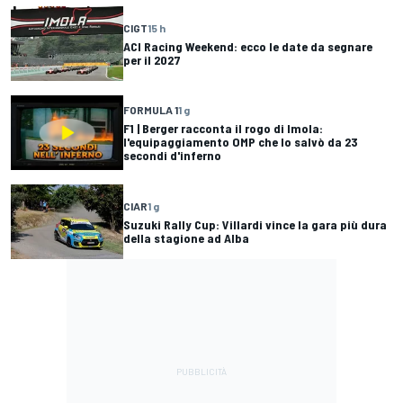
CIGT
15 h
ACI Racing Weekend: ecco le date da segnare
per il 2027
FORMULA 1
1 g
F1 | Berger racconta il rogo di Imola:
l'equipaggiamento OMP che lo salvò da 23
secondi d'inferno
CIAR
1 g
Suzuki Rally Cup: Villardi vince la gara più dura
della stagione ad Alba