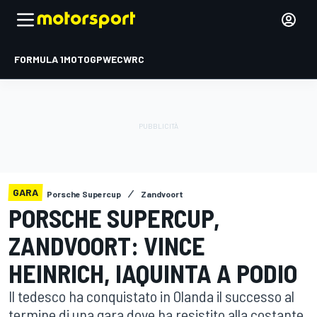
FORMULA 1
MOTOGP
WEC
WRC
GARA
Porsche Supercup
Zandvoort
PORSCHE SUPERCUP,
ZANDVOORT: VINCE
HEINRICH, IAQUINTA A PODIO
Il tedesco ha conquistato in Olanda il successo al
termine di una gara dove ha resistito alla costante