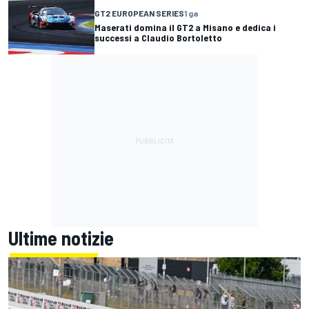
GT2 EUROPEAN SERIES
1 ga
Maserati domina il GT2 a Misano e dedica i
successi a Claudio Bortoletto
Ultime notizie