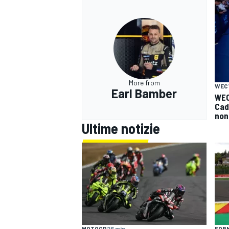
More from
WEC
Earl Bamber
WEC
Cad
non
Ultime notizie
MONOMARCA
MOTOGP
26 min
FORM