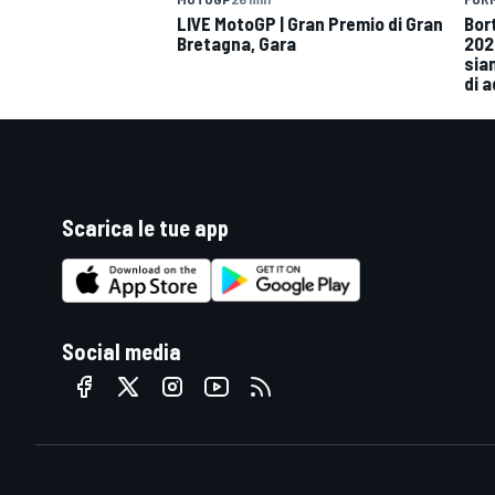
LIVE MotoGP | Gran Premio di Gran
Bor
Bretagna, Gara
202
siam
di 
Scarica le tue app
Social media
RALLY