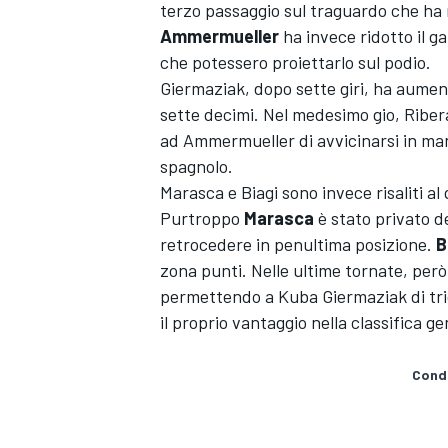
terzo passaggio sul traguardo che ha 
Ammermueller
ha invece ridotto il g
che potessero proiettarlo sul podio.
Giermaziak, dopo sette giri, ha aument
sette decimi. Nel medesimo gio, Ribe
ad Ammermueller di avvicinarsi in mani
spagnolo.
Marasca e Biagi sono invece risaliti al
Purtroppo
Marasca
è stato privato de
retrocedere in penultima posizione.
B
zona punti. Nelle ultime tornate, però,
permettendo a Kuba Giermaziak di tri
il proprio vantaggio nella classifica gen
Condi
MONOPOSTO