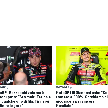
OGP
1 g
MOTOGP
2 g
oGP | Bezzecchi vola ma è
MotoGP | Di Giannantonio: "S
occupato: "Sto male. Fatico a
tornato al 100%. Cerchiamo di
 qualche giro di fila. Firmerei
giocarcela per vincere il
finire le gare"
Mondiale"