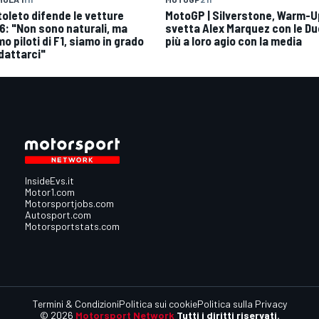
toleto difende le vetture
MotoGP | Silverstone, Warm-U
6: "Non sono naturali, ma
svetta Alex Marquez con le Du
o piloti di F1, siamo in grado
più a loro agio con la media
adattarci"
InsideEvs.it
Motor1.com
Motorsportjobs.com
Autosport.com
Motorsportstats.com
Termini & Condizioni
Politica sui cookie
Politica sulla Privacy
© 2026
Motorsport Network
Tutti i diritti riservati.