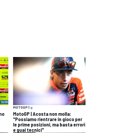
MOTOGP
3 g
ono
MotoGP | Acosta non molla:
"Possiamo rientrare in gioco per
le prime posizioni, ma basta errori
e guai tecnici"