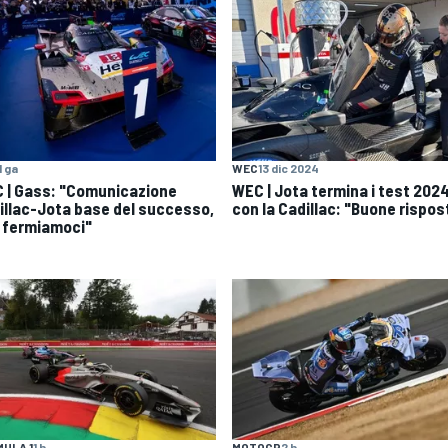
1 ga
WEC
13 dic 2024
 | Gass: "Comunicazione
WEC | Jota termina i test 202
illac-Jota base del successo,
con la Cadillac: "Buone rispos
 fermiamoci"
ULA 1
1 h
MOTOGP
2 h