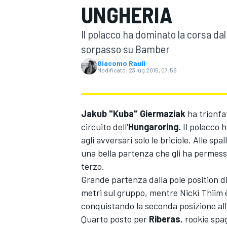
UNGHERIA
MOTOGP
WEC
Il polacco ha dominato la corsa dal
sorpasso su Bamber
Giacomo Rauli
Modificato:
23 lug 2015, 07:56
Jakub "Kuba" Giermaziak
ha trionfa
circuito dell'
Hungaroring.
Il polacco h
WRC
agli avversari solo le briciole. Alle spa
una bella partenza che gli ha permess
terzo.
Grande partenza dalla pole position d
metri sul gruppo, mentre Nicki Thiim 
conquistando la seconda posizione all
Quarto posto per
Riberas
, rookie spa