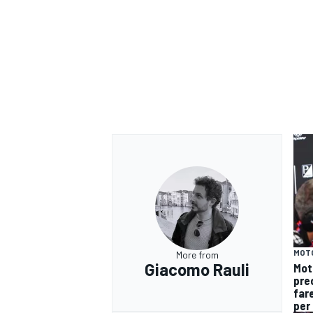
ENDURANCE/GT
MOT
More from
Giacomo Rauli
Mot
pre
fare
per 