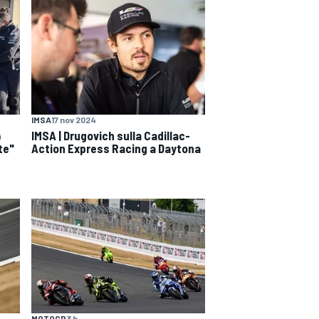
IMSA
17 nov 2024
4
IMSA | Drugovich sulla Cadillac-
te"
Action Express Racing a Daytona
MOTOGP
3 h