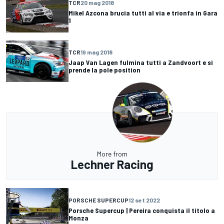
TCR
20 mag 2018
Mikel Azcona brucia tutti al via e trionfa in Gara
1
TCR
19 mag 2018
Jaap Van Lagen fulmina tutti a Zandvoort e si
prende la pole position
More from
Lechner Racing
PORSCHE SUPERCUP
12 set 2022
Porsche Supercup | Pereira conquista il titolo a
Monza