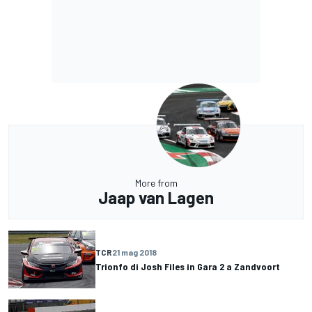
More from
Jaap van Lagen
TCR
21 mag 2018
Trionfo di Josh Files in Gara 2 a Zandvoort