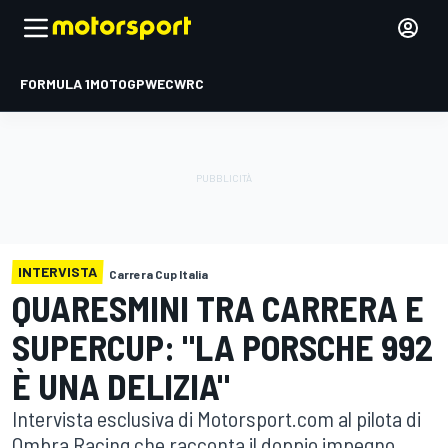
FORMULA 1
MOTOGP
WEC
WRC
INTERVISTA
Carrera Cup Italia
QUARESMINI TRA CARRERA E
SUPERCUP: "LA PORSCHE 992
È UNA DELIZIA"
Intervista esclusiva di Motorsport.com al pilota di
Ombra Racing che racconta il doppio impegno