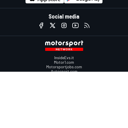
Social media
InsideEvs.it
Motor1.com
Motorsportjobs.com
Autosport.com
Motorsportstats.com
Contattaci
Scrivici
Fai pubblicità con Mototsport.com
Contatta il team
sales@motorsport.com
Via del Fornetto, 3
00149 Roma, Italy