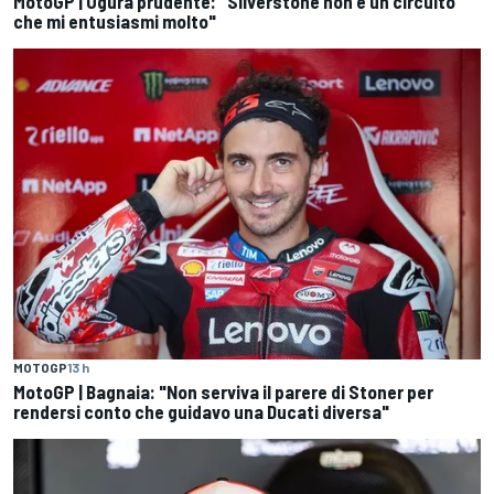
MotoGP | Ogura prudente: "Silverstone non è un circuito
che mi entusiasmi molto"
MOTOGP
13 h
MotoGP | Bagnaia: "Non serviva il parere di Stoner per
rendersi conto che guidavo una Ducati diversa"