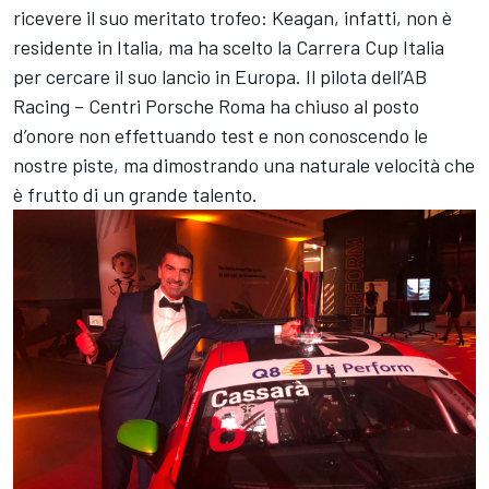
ricevere il suo meritato trofeo: Keagan, infatti, non è
residente in Italia, ma ha scelto la Carrera Cup Italia
per cercare il suo lancio in Europa. Il pilota dell’AB
Racing – Centri Porsche Roma ha chiuso al posto
d’onore non effettuando test e non conoscendo le
nostre piste, ma dimostrando una naturale velocità che
è frutto di un grande talento.