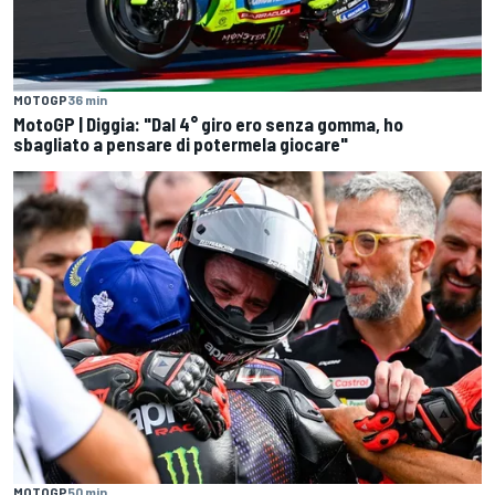
MOTOGP
36 min
MotoGP | Diggia: "Dal 4° giro ero senza gomma, ho
sbagliato a pensare di potermela giocare"
MOTOGP
50 min