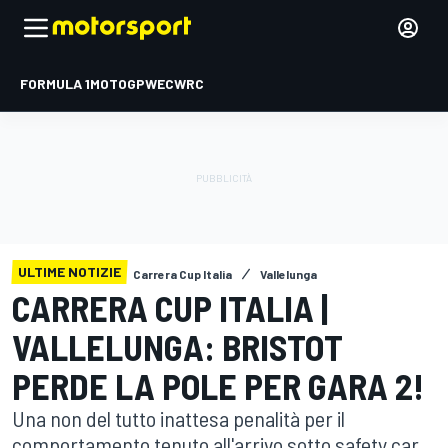
FORMULA 1
MOTOGP
WEC
WRC
ULTIME NOTIZIE
Carrera Cup Italia
Vallelunga
CARRERA CUP ITALIA |
VALLELUNGA: BRISTOT
PERDE LA POLE PER GARA 2!
Una non del tutto inattesa penalità per il
comportamento tenuto all'arrivo sotto safety car