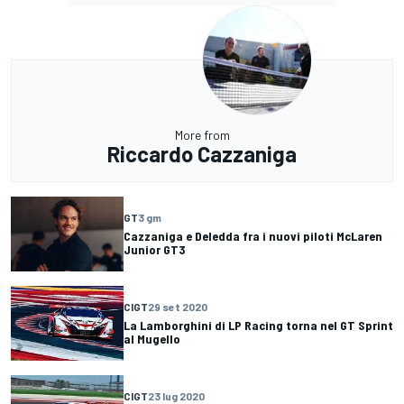
More from
Riccardo Cazzaniga
GT
3 gm
Cazzaniga e Deledda fra i nuovi piloti McLaren
Junior GT3
CIGT
29 set 2020
La Lamborghini di LP Racing torna nel GT Sprint
al Mugello
CIGT
23 lug 2020