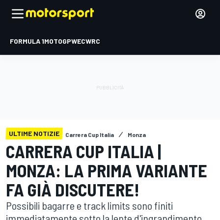
FORMULA 1
MOTOGP
WEC
WRC
ULTIME NOTIZIE
Carrera Cup Italia
Monza
CARRERA CUP ITALIA |
MONZA: LA PRIMA VARIANTE
FA GIÀ DISCUTERE!
Possibili bagarre e track limits sono finiti
immediatamente sotto la lente d'ingrandimento