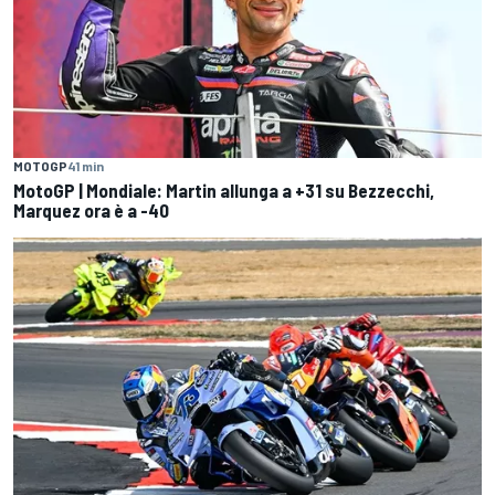
MOTOGP
41 min
MotoGP | Mondiale: Martin allunga a +31 su Bezzecchi,
Marquez ora è a -40