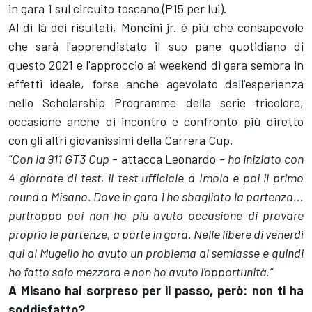
in gara 1 sul circuito toscano (P15 per lui).
Al di là dei risultati, Moncini jr. è più che consapevole
che sarà l'apprendistato il suo pane quotidiano di
questo 2021 e l'approccio ai weekend di gara sembra in
effetti ideale, forse anche agevolato dall'esperienza
nello Scholarship Programme della serie tricolore,
occasione anche di incontro e confronto più diretto
con gli altri giovanissimi della Carrera Cup.
“Con la 911 GT3 Cup
- attacca Leonardo -
ho iniziato con
4 giornate di test, il test ufficiale a Imola e poi il primo
round a Misano. Dove in gara 1 ho sbagliato la partenza...
purtroppo poi non ho più avuto occasione di provare
proprio le partenze, a parte in gara. Nelle libere di venerdì
qui al Mugello ho avuto un problema al semiasse e quindi
ho fatto solo mezzora e non ho avuto l'opportunità.”
A Misano hai sorpreso per il passo, però: non ti ha
soddisfatto?