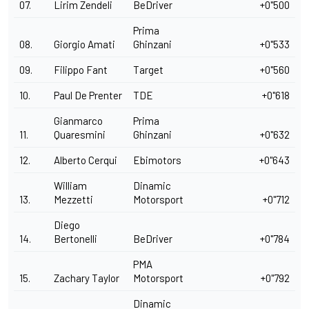
07.
Lirim Zendeli
BeDriver
+0"500
Prima
08.
Giorgio Amati
Ghinzani
+0"533
09.
Filippo Fant
Target
+0"560
10.
Paul De Prenter
TDE
+0"618
Gianmarco
Prima
11.
Quaresmini
Ghinzani
+0"632
12.
Alberto Cerqui
Ebimotors
+0"643
William
Dinamic
13.
Mezzetti
Motorsport
+0"712
Diego
14.
Bertonelli
BeDriver
+0"784
PMA
15.
Zachary Taylor
Motorsport
+0"792
Dinamic