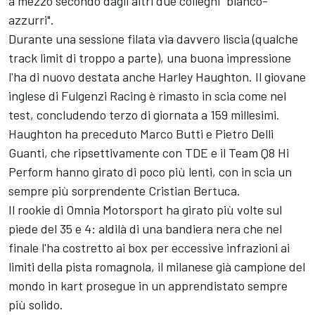
a mezzo secondo dagli altri due colleghi "bianco-
azzurri".
Durante una sessione filata via davvero liscia (qualche
track limit di troppo a parte), una buona impressione
l'ha di nuovo destata anche Harley Haughton. Il giovane
inglese di Fulgenzi Racing è rimasto in scia come nel
test, concludendo terzo di giornata a 159 millesimi.
Haughton ha preceduto Marco Butti e Pietro Delli
Guanti, che ripsettivamente con TDE e il Team Q8 Hi
Perform hanno girato di poco più lenti, con in scia un
sempre più sorprendente Cristian Bertuca.
Il rookie di Omnia Motorsport ha girato più volte sul
piede del 35 e 4: aldilà di una bandiera nera che nel
finale l'ha costretto ai box per eccessive infrazioni ai
limiti della pista romagnola, il milanese già campione del
mondo in kart prosegue in un apprendistato sempre
più solido.