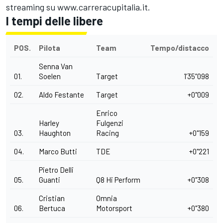
streaming su
www.carreracupitalia.it
.
I tempi delle libere
POS.
Pilota
Team
Tempo/distacco
Senna Van
01.
Soelen
Target
1’35”098
02.
Aldo Festante
Target
+0"009
Enrico
Harley
Fulgenzi
03.
Haughton
Racing
+0"159
04.
Marco Butti
TDE
+0"221
Pietro Delli
05.
Guanti
Q8 Hi Perform
+0"308
Cristian
Omnia
06.
Bertuca
Motorsport
+0"380