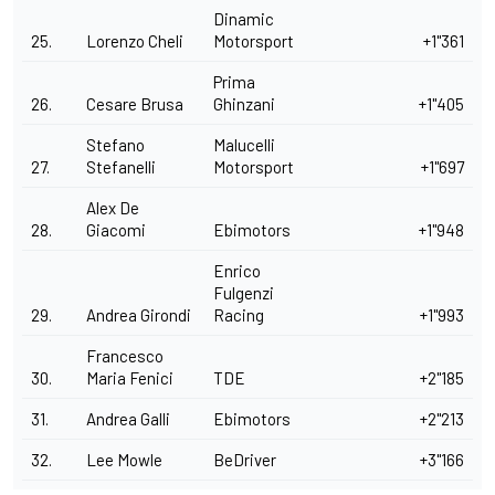
Dinamic
25.
Lorenzo Cheli
Motorsport
+1"361
Prima
26.
Cesare Brusa
Ghinzani
+1"405
Stefano
Malucelli
27.
Stefanelli
Motorsport
+1"697
Alex De
28.
Giacomi
Ebimotors
+1"948
Enrico
Fulgenzi
29.
Andrea Girondi
Racing
+1"993
Francesco
30.
Maria Fenici
TDE
+2"185
31.
Andrea Galli
Ebimotors
+2"213
32.
Lee Mowle
BeDriver
+3"166