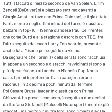
Tutti staccati di mezzo secondo da Van Soelen, Lirim
Zendeli (BeDriver) si è piazzato settimo davanti a
Giorgio Amati, ottavo con Prima Ghinzani, e il già citato
Fant, mentre negli ultimi minuti del turno è riuscito a
balzare in top-10 il 19enne olandese Paul De Prenter,
che come Butti è alla stagione d'esordio con TDE, fra
l'altro seguito da coach Larry Ten Voorde, presente
anche lui a Misano per seguirlo da vicino.
Da segnalare che i primi 17 della serata sono racchiusi
in appena un secondo e distacchi ravvicinati si sono a
più riprse riscontrati anche in Michelin Cup.Non a
caso, I primi 5 pretendenti alla categoria erano
racchiusi in 3 decimi a pochi minuti dal termine.
Poi Cesare Brusa, leader in classifica con Prima
Ghinzani, ha preso il comando, inseguito a due decimi
da Stefano Stefanelli (Malucelli Motorsport), mentre più
staccati, ma molto vicini fra loro, sono rimasti Alex De