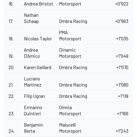
16.
Andrea Bristot
Motorsport
+0"922
Nathan
17.
Schaap
Ombra Racing
+0"963
PMA
18.
Nicolas Taylor
Motorsport
+1"035
Andrea
Dinamic
19.
D’Amico
Motorsport
+1"048
20.
Karen Gaillard
Ombra Racing
+1"070
Luciano
21.
Martinez
Ombra Racing
+1"080
22.
Filip Ugran
Ombra Racing
+1"118
Ermanno
Omnia
23.
Quintieri
Motorsport
+1"166
Benjamin
Malucelli
24.
Berta
Motorsport
+1"243