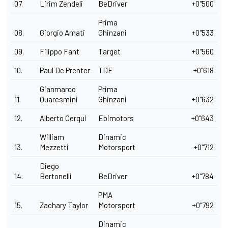
07.
Lirim Zendeli
BeDriver
+0"500
Prima
08.
Giorgio Amati
Ghinzani
+0"533
09.
Filippo Fant
Target
+0"560
10.
Paul De Prenter
TDE
+0"618
Gianmarco
Prima
11.
Quaresmini
Ghinzani
+0"632
12.
Alberto Cerqui
Ebimotors
+0"643
William
Dinamic
13.
Mezzetti
Motorsport
+0"712
Diego
14.
Bertonelli
BeDriver
+0"784
PMA
15.
Zachary Taylor
Motorsport
+0"792
Dinamic