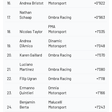
16.
Andrea Bristot
Motorsport
+0"922
Nathan
17.
Schaap
Ombra Racing
+0"963
PMA
18.
Nicolas Taylor
Motorsport
+1"035
Andrea
Dinamic
19.
D’Amico
Motorsport
+1"048
20.
Karen Gaillard
Ombra Racing
+1"070
Luciano
21.
Martinez
Ombra Racing
+1"080
22.
Filip Ugran
Ombra Racing
+1"118
Ermanno
Omnia
23.
Quintieri
Motorsport
+1"166
Benjamin
Malucelli
24.
Berta
Motorsport
+1"243