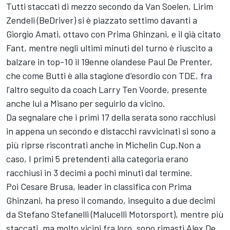
Tutti staccati di mezzo secondo da Van Soelen, Lirim
Zendeli (BeDriver) si è piazzato settimo davanti a
Giorgio Amati, ottavo con Prima Ghinzani, e il già citato
Fant, mentre negli ultimi minuti del turno è riuscito a
balzare in top-10 il 19enne olandese Paul De Prenter,
che come Butti è alla stagione d'esordio con TDE, fra
l'altro seguito da coach Larry Ten Voorde, presente
anche lui a Misano per seguirlo da vicino.
Da segnalare che i primi 17 della serata sono racchiusi
in appena un secondo e distacchi ravvicinati si sono a
più riprse riscontrati anche in Michelin Cup.Non a
caso, I primi 5 pretendenti alla categoria erano
racchiusi in 3 decimi a pochi minuti dal termine.
Poi Cesare Brusa, leader in classifica con Prima
Ghinzani, ha preso il comando, inseguito a due decimi
da Stefano Stefanelli (Malucelli Motorsport), mentre più
staccati, ma molto vicini fra loro, sono rimasti Alex De