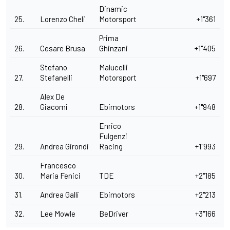
Dinamic
25.
Lorenzo Cheli
Motorsport
+1"361
Prima
26.
Cesare Brusa
Ghinzani
+1"405
Stefano
Malucelli
27.
Stefanelli
Motorsport
+1"697
Alex De
28.
Giacomi
Ebimotors
+1"948
Enrico
Fulgenzi
29.
Andrea Girondi
Racing
+1"993
Francesco
30.
Maria Fenici
TDE
+2"185
31.
Andrea Galli
Ebimotors
+2"213
32.
Lee Mowle
BeDriver
+3"166