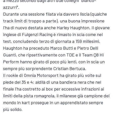
a mezzo secondo dagli altri due colleghi "bianco-
azzurri".
Durante una sessione filata via davvero liscia (qualche
track limit di troppo a parte), una buona impressione
l'ha di nuovo destata anche Harley Haughton. Il giovane
inglese di Fulgenzi Racing è rimasto in scia come nel
test, concludendo terzo di giornata a 159 millesimi.
Haughton ha preceduto Marco Butti e Pietro Delli
Guanti, che ripsettivamente con TDE e il Team Q8 Hi
Perform hanno girato di poco più lenti, con in scia un
sempre più sorprendente Cristian Bertuca.
Il rookie di Omnia Motorsport ha girato più volte sul
piede del 35 e 4: aldilà di una bandiera nera che nel
finale l'ha costretto ai box per eccessive infrazioni ai
limiti della pista romagnola, il milanese già campione del
mondo in kart prosegue in un apprendistato sempre
più solido.