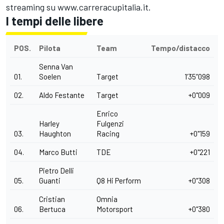
streaming su
www.carreracupitalia.it
.
I tempi delle libere
POS.
Pilota
Team
Tempo/distacco
Senna Van
01.
Soelen
Target
1’35”098
02.
Aldo Festante
Target
+0"009
Enrico
Harley
Fulgenzi
03.
Haughton
Racing
+0"159
04.
Marco Butti
TDE
+0"221
Pietro Delli
05.
Guanti
Q8 Hi Perform
+0"308
Cristian
Omnia
06.
Bertuca
Motorsport
+0"380