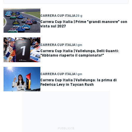
CARRERA CUP ITALIA
29 g
Carrera Cup Italia | Prime "grandi manovre" con
vista sul 2027
CARRERA CUP ITALIA
1 gm
Carrera Cup Italia | Vallelunga, Delli Guanti:
"Abbiamo riaperto il campionato!"
CARRERA CUP ITALIA
1 gm
Carrera Cup Italia | Vallelunga: la prima di
Federica Levy in Taycan Rush