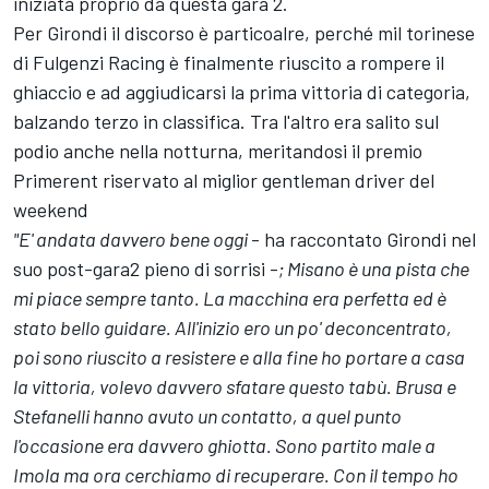
iniziata proprio da questa gara 2.
Per Girondi il discorso è particoalre, perché mil torinese
di Fulgenzi Racing è finalmente riuscito a rompere il
ghiaccio e ad aggiudicarsi la prima vittoria di categoria,
balzando terzo in classifica. Tra l'altro era salito sul
podio anche nella notturna, meritandosi il premio
Primerent riservato al miglior gentleman driver del
weekend
"E' andata davvero bene oggi
- ha raccontato Girondi nel
suo post-gara2 pieno di sorrisi -
; Misano è una pista che
mi piace sempre tanto. La macchina era perfetta ed è
stato bello guidare. All'inizio ero un po' deconcentrato,
poi sono riuscito a resistere e alla fine ho portare a casa
la vittoria, volevo davvero sfatare questo tabù. Brusa e
Stefanelli hanno avuto un contatto, a quel punto
l'occasione era davvero ghiotta. Sono partito male a
Imola ma ora cerchiamo di recuperare. Con il tempo ho