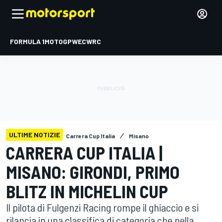
FORMULA 1
MOTOGP
WEC
WRC
ULTIME NOTIZIE
Carrera Cup Italia
Misano
CARRERA CUP ITALIA |
MISANO: GIRONDI, PRIMO
BLITZ IN MICHELIN CUP
Il pilota di Fulgenzi Racing rompe il ghiaccio e si
rilancia in una classifica di categoria che nella