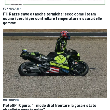
FORMULA 1
1 h
F1 | Razze cave e tasche termiche: ecco come i team
usano i cerchi per controllare temperature e usura delle
gomme
MOTOGP
2 h
MotoGP | Ogura: "Il modo di affrontare la gara è stato
sbagliato questa volta"