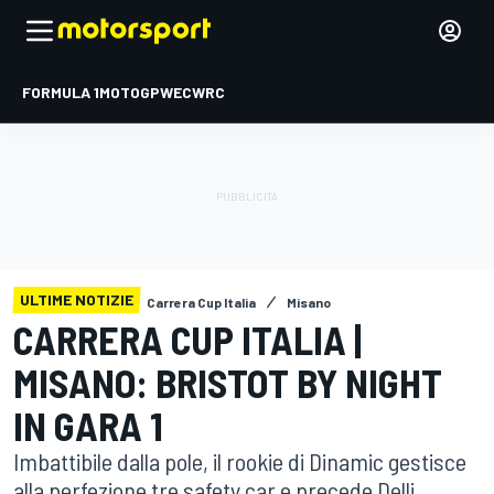
FORMULA 1
MOTOGP
WEC
WRC
ULTIME NOTIZIE
Carrera Cup Italia
Misano
CARRERA CUP ITALIA |
MISANO: BRISTOT BY NIGHT
IN GARA 1
Imbattibile dalla pole, il rookie di Dinamic gestisce
alla perfezione tre safety car e precede Delli