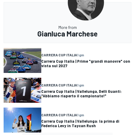
More from
Gianluca Marchese
CARRERA CUP ITALIA
1 gm
Carrera Cup Italia | Prime "grandi manovre" con
vista sul 2027
CARRERA CUP ITALIA
1 gm
Carrera Cup Italia | Vallelunga, Delli Guanti:
"Abbiamo riaperto il campionato!"
CARRERA CUP ITALIA
1 gm
Carrera Cup Italia | Vallelunga: la prima di
Federica Levy in Taycan Rush