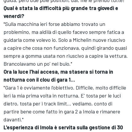
guida, però due pole position, dai, me le prendo tutte!"
Qual è stata la difficoltà più grande tra giovedì e
venerdì?
"Sulla macchina ieri forse abbiamo trovato un
problemino, ma aldilà di quello facevo sempre fatica a
guidarla come volevo io. Solo a Michelin nuove riuscivo
a capire che cosa non funzionava, quindi girando quasi
sempre a gomma usata non riuscivo a capire la vettura.
Brancolavamo un po' nel buio."
Ora la luce l'hai accesa, ma stasera si torna in
notturna con il clou di gara 1...
"Gara 1 è ovviamente l'obiettivo. Difficile, molto difficile
ieri la mia prima volta in notturna. E' tosta per le luci
dietro, tosta per i track limit... vediamo, conto di
partire bene come fatto in gara 2 a Imola e rimanere
davanti."
L'esperienza di Imola è servita sulla gestione di 30