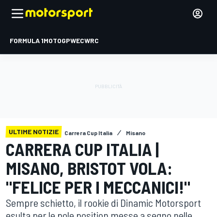
FORMULA 1
MOTOGP
WEC
WRC
ULTIME NOTIZIE
Carrera Cup Italia
Misano
CARRERA CUP ITALIA |
MISANO, BRISTOT VOLA:
"FELICE PER I MECCANICI!"
Sempre schietto, il rookie di Dinamic Motorsport
esulta per le pole position messe a segno nelle