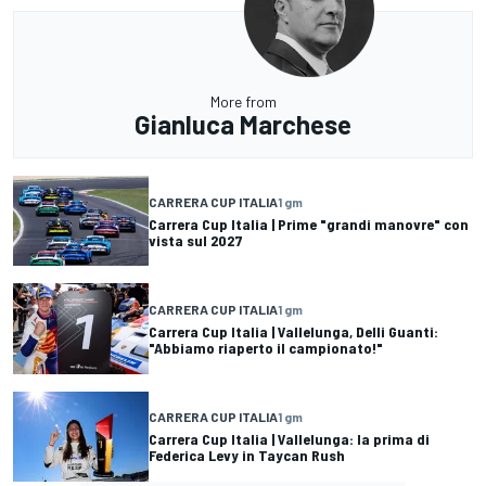
More from
Gianluca Marchese
CARRERA CUP ITALIA
1 gm
Carrera Cup Italia | Prime "grandi manovre" con
vista sul 2027
CARRERA CUP ITALIA
1 gm
Carrera Cup Italia | Vallelunga, Delli Guanti:
"Abbiamo riaperto il campionato!"
CARRERA CUP ITALIA
1 gm
Carrera Cup Italia | Vallelunga: la prima di
Federica Levy in Taycan Rush