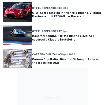
GT2 EUROPEAN SERIES
20 g
GT2 | KTM e Ginetta in trionfo a Misano, vittoria
Masters e podi PRO/AM per Maserati
GT2 EUROPEAN SERIES
1 ga
Maserati domina il GT2 a Misano e dedica i
successi a Claudio Bortoletto
CARRERA CUP ITALIA
31 gen 2023
Carrera Cup Italia | Dinamic Motorsport con un
tris d'assi nel 2023