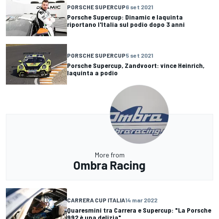
PORSCHE SUPERCUP
6 set 2021
Porsche Supercup: Dinamic e Iaquinta
riportano l'Italia sul podio dopo 3 anni
PORSCHE SUPERCUP
5 set 2021
Porsche Supercup, Zandvoort: vince Heinrich,
Iaquinta a podio
More from
Ombra Racing
CARRERA CUP ITALIA
14 mar 2022
Quaresmini tra Carrera e Supercup: "La Porsche
992 è una delizia"