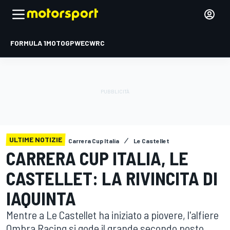
FORMULA 1
MOTOGP
WEC
WRC
ULTIME NOTIZIE
Carrera Cup Italia
Le Castellet
CARRERA CUP ITALIA, LE
CASTELLET: LA RIVINCITA DI
IAQUINTA
Mentre a Le Castellet ha iniziato a piovere, l'alfiere
Ombra Racing si gode il grande secondo posto