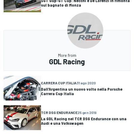
SGT Gup-GT Cup: Necchi e De Lorenzi in rimonta
sul bagnato di Monza
More from
GDL Racing
CARRERA CUP ITALIA
31 ago 2020
Dall'Argentina un nuovo volto nella Porsche
Carrera Cup Italia
TCR DSG ENDURANCE
25 gen 2019
La GDL Racing nel TCR DSG Endurance con una
Audi e una Volkswagen