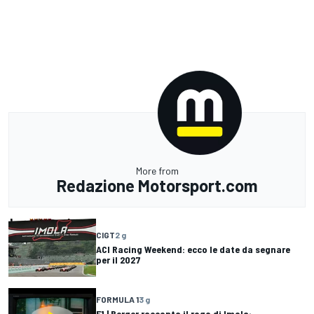
More from
Redazione Motorsport.com
CIGT
2 g
ACI Racing Weekend: ecco le date da segnare
per il 2027
FORMULA 1
3 g
F1 | Berger racconta il rogo di Imola: