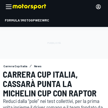
FORMULA 1
MOTOGP
WEC
WRC
Carrera Cup Italia
News
CARRERA CUP ITALIA,
CASSARÀ PUNTA LA
MICHELIN CUP CON RAPTOR
Reduci dalla “pole” nei test collettivi, per la prima
volta insieme il driver romano e il team fondato da