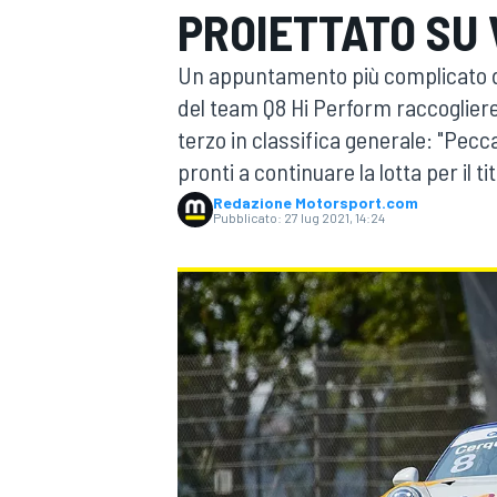
PROIETTATO SU
MOTOGP
WEC
Un appuntamento più complicato dell
del team Q8 Hi Perform raccogliere
terzo in classifica generale: "Pec
pronti a continuare la lotta per il t
Redazione Motorsport.com
Pubblicato:
27 lug 2021, 14:24
WRC