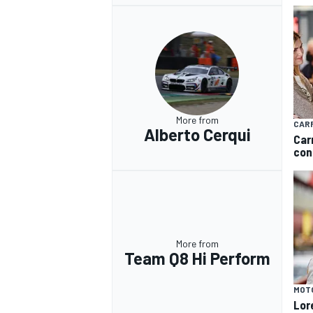
More from
CARR
Alberto Cerqui
Carr
con
More from
Team Q8 Hi Perform
RALLY
MOT
Lor