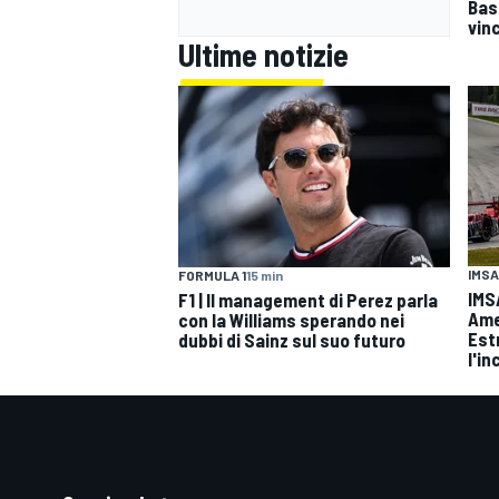
Bas
vin
Ultime notizie
IMSA
FORMULA 1
15 min
IMS
F1 | Il management di Perez parla
Amer
con la Williams sperando nei
Est
dubbi di Sainz sul suo futuro
l'i