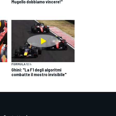
Mugello dobbiamo vincere!"
FORMULA 1
2 h
Ghini: "La F1 degli algoritmi
combatte il mostro invisibile"