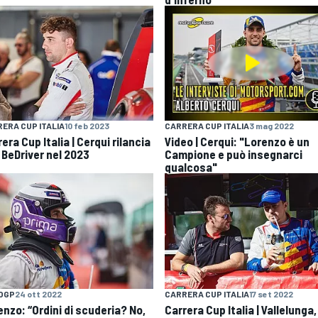
ERA CUP ITALIA
10 feb 2023
CARRERA CUP ITALIA
3 mag 2022
era Cup Italia | Cerqui rilancia
Video | Cerqui: "Lorenzo è un
 BeDriver nel 2023
Campione e può insegnarci
qualcosa"
OGP
24 ott 2022
CARRERA CUP ITALIA
17 set 2022
enzo: “Ordini di scuderia? No,
Carrera Cup Italia | Vallelunga,