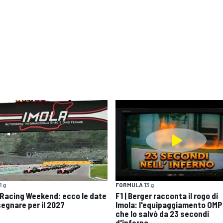
1 g
FORMULA 1
3 g
 Racing Weekend: ecco le date
F1 | Berger racconta il rogo di
segnare per il 2027
Imola: l'equipaggiamento OMP
che lo salvò da 23 secondi
d'inferno