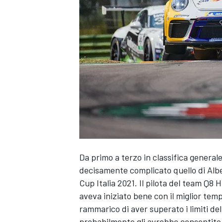
Da primo a terzo in classifica general
decisamente complicato quello di Albe
Cup Italia 2021. Il pilota del team Q8 
aveva iniziato bene con il miglior tempo 
rammarico di aver superato i limiti del
MONOPOSTO
probabilmente gli avrebbe consentito d