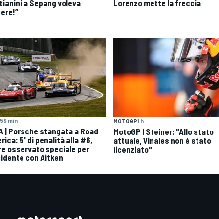
tianini a Sepang voleva
Lorenzo mette la freccia
cere!”
59 min
MOTOGP
1 h
A | Porsche stangata a Road
MotoGP | Steiner: "Allo stato
ica: 5' di penalità alla #6,
attuale, Vinales non è stato
re osservato speciale per
licenziato"
ncidente con Aitken