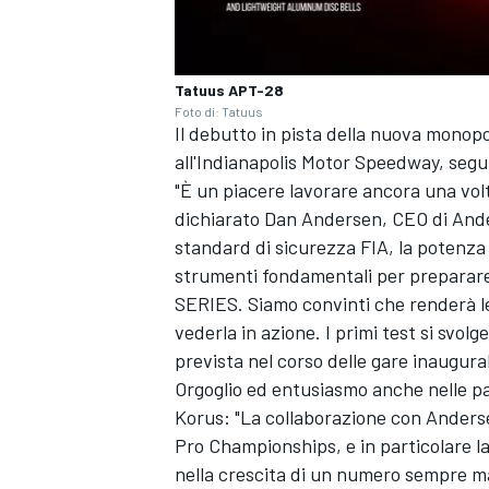
Tatuus APT-28
Foto di: Tatuus
Il debutto in pista della nuova monop
all'Indianapolis Motor Speedway, segui
"È un piacere lavorare ancora una vol
dichiarato Dan Andersen, CEO di Ander
standard di sicurezza FIA, la potenza
strumenti fondamentali per preparare
SERIES. Siamo convinti che renderà le
vederla in azione. I primi test si svolg
prevista nel corso delle gare inaugural
Orgoglio ed entusiasmo anche nelle pa
Korus: "La collaborazione con Anderse
MONOMARCA
Pro Championships, e in particolare 
nella crescita di un numero sempre mag