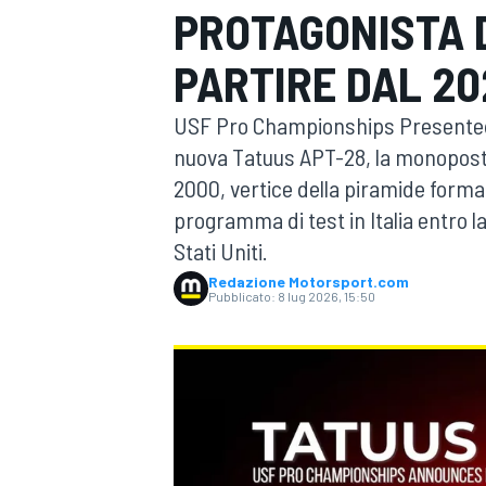
PROTAGONISTA 
MOTOGP
WEC
PARTIRE DAL 20
USF Pro Championships Presented b
nuova Tatuus APT-28, la monoposto
2000, vertice della piramide formati
programma di test in Italia entro la
Stati Uniti.
WRC
Redazione Motorsport.com
Pubblicato:
8 lug 2026, 15:50