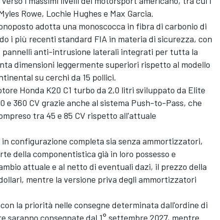
verso i massimi livelli del motorsport americano, tra cui i
 Myles Rowe, Lochie Hughes e Max Garcia.
monoposto adotta una monoscocca in fibra di carbonio di
o i più recenti standard FIA in materia di sicurezza, con
pannelli anti-intrusione laterali integrati per tutta la
enta dimensioni leggermente superiori rispetto al modello
nental su cerchi da 15 pollici.
tore Honda K20 C1 turbo da 2,0 litri sviluppato da Elite
20 e 360 CV grazie anche al sistema Push-to-Pass, che
mpreso tra 45 e 85 CV rispetto all'attuale
a in configurazione completa sia senza ammortizzatori,
rte della componentistica già in loro possesso e
ambio attuale e al netto di eventuali dazi, il prezzo della
ollari, mentre la versione priva degli ammortizzatori
, con la priorità nelle consegne determinata dall'ordine di
ture saranno consegnate dal 1° settembre 2027, mentre