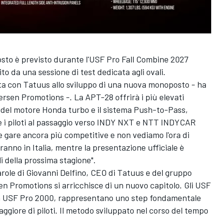
osto è previsto durante l'USF Pro Fall Combine 2027
to da una sessione di test dedicata agli ovali.
ta con Tatuus allo sviluppo di una nuova monoposto - ha
sen Promotions -. La APT-28 offrirà i più elevati
 del motore Honda turbo e il sistema Push-to-Pass,
 i piloti al passaggio verso INDY NXT e NTT INDYCAR
 gare ancora più competitive e non vediamo l'ora di
eranno in Italia, mentre la presentazione ufficiale è
i della prossima stagione".
role di Giovanni Delfino, CEO di Tatuus e del gruppo
n Promotions si arricchisce di un nuovo capitolo. Gli USF
la USF Pro 2000, rappresentano uno step fondamentale
giore di piloti. Il metodo sviluppato nel corso del tempo