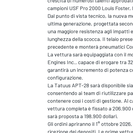
crescita di numerosi talenti approdati 
campioni USF Pro 2000 Louis Foster,
Dal punto di vista tecnico, la nuova 
ultima generazione, progettata second
una maggiore resistenza agli impatti e 
lunghezza della scocca. Il telaio pres
precedente e monterà pneumatici Conti
La vettura sarà equipaggiata con il mo
Engines Inc., capace di erogare tra 3
garantirà un incremento di potenza co
configurazione.
La Tatuus APT-28 sarà disponibile si
consentendo ai team di riutilizzare pa
contenere così i costi di gestione. Al c
vettura completa è fissato a 206.900 d
sarà proposta a 198.900 dollari.
Gli ordini apriranno il 1° ottobre 2026
ricezione dei depositi. Le prime vet