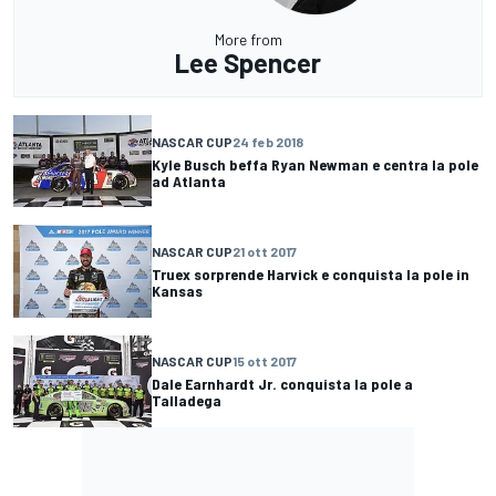
More from
Lee Spencer
NASCAR CUP
24 feb 2018
Kyle Busch beffa Ryan Newman e centra la pole
ad Atlanta
NASCAR CUP
21 ott 2017
Truex sorprende Harvick e conquista la pole in
Kansas
NASCAR CUP
15 ott 2017
Dale Earnhardt Jr. conquista la pole a
Talladega