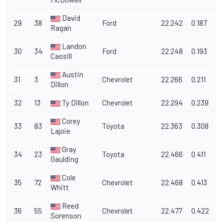
David
29
38
Ford
22.242
0.187
1
Ragan
Landon
30
34
Ford
22.248
0.193
1
Cassill
Austin
31
3
Chevrolet
22.266
0.211
1
Dillon
32
13
Ty Dillon
Chevrolet
22.294
0.239
1
Corey
33
83
Toyota
22.363
0.308
1
Lajoie
Gray
34
23
Toyota
22.466
0.411
1
Gaulding
Cole
35
72
Chevrolet
22.468
0.413
1
Whitt
Reed
36
55
Chevrolet
22.477
0.422
1
Sorenson