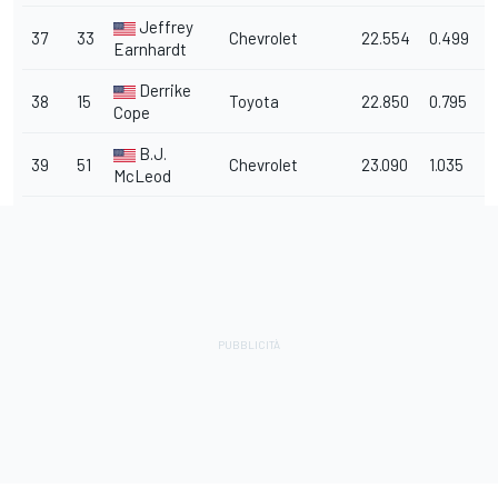
Jeffrey
37
33
Chevrolet
22.554
0.499
1
Earnhardt
Derrike
38
15
Toyota
22.850
0.795
1
Cope
B.J.
39
51
Chevrolet
23.090
1.035
1
McLeod