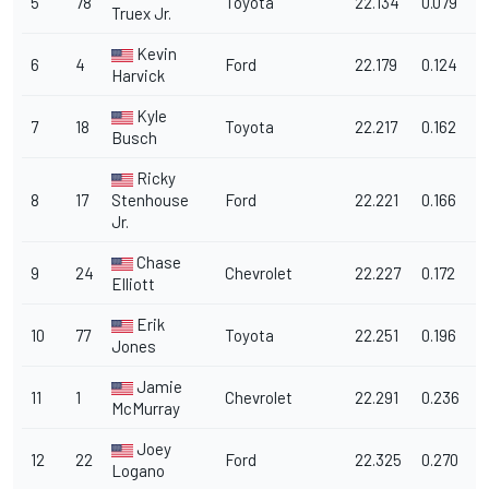
5
78
Toyota
22.134
0.079
1
Truex Jr.
Kevin
6
4
Ford
22.179
0.124
1
Harvick
Kyle
7
18
Toyota
22.217
0.162
1
Busch
Ricky
8
17
Stenhouse
Ford
22.221
0.166
1
Jr.
Chase
9
24
Chevrolet
22.227
0.172
1
Elliott
Erik
10
77
Toyota
22.251
0.196
1
Jones
Jamie
11
1
Chevrolet
22.291
0.236
1
McMurray
Joey
12
22
Ford
22.325
0.270
1
Logano