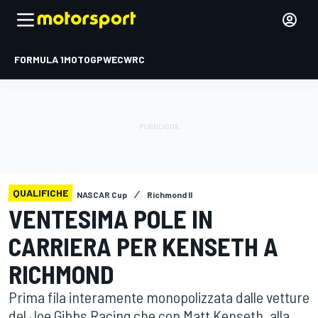
FORMULA 1
MOTOGP
WEC
WRC
QUALIFICHE
NASCAR Cup
Richmond II
VENTESIMA POLE IN
CARRIERA PER KENSETH A
RICHMOND
Prima fila interamente monopolizzata dalle vetture
del Joe Gibbs Racing che con Matt Kenseth, alla