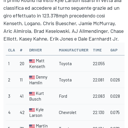
Il primo Round ha visto Kyle Larson issarsi in vetta alla
classifica ed accedere al turno seguente grazie ad un
giro effettuato in 123.378mph precedendo così
Kenseth, Logano, Chris Buescher, Jamie McMurray,
Aric Almirola, Brad Keselowski, AJ Allmendinger, Chase
Elliott, Kasey Kahne, Erik Jones e Dale Earnhardt Jr.
CLA
#
DRIVER
MANUFACTURER
TIME
GAP
M
Matt
1
20
Toyota
22.055
1
Kenseth
Denny
2
11
Toyota
22.081
0.026
1
Hamlin
Kurt
3
41
Ford
22.083
0.028
1
Busch
Kyle
4
42
Chevrolet
22.130
0.075
1
Larson
Martin