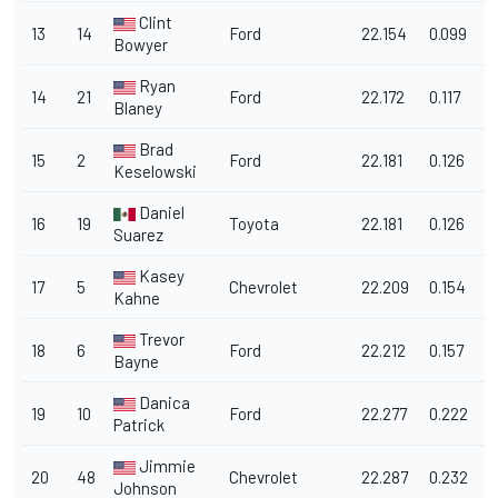
Clint
13
14
Ford
22.154
0.099
1
Bowyer
Ryan
14
21
Ford
22.172
0.117
1
Blaney
Brad
15
2
Ford
22.181
0.126
1
Keselowski
Daniel
16
19
Toyota
22.181
0.126
1
Suarez
Kasey
17
5
Chevrolet
22.209
0.154
1
Kahne
Trevor
18
6
Ford
22.212
0.157
1
Bayne
Danica
19
10
Ford
22.277
0.222
1
Patrick
Jimmie
20
48
Chevrolet
22.287
0.232
1
Johnson