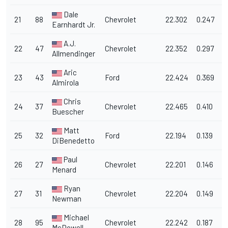
Dale
21
88
Chevrolet
22.302
0.247
1
Earnhardt Jr.
A.J.
22
47
Chevrolet
22.352
0.297
1
Allmendinger
Aric
23
43
Ford
22.424
0.369
1
Almirola
Chris
24
37
Chevrolet
22.465
0.410
1
Buescher
Matt
25
32
Ford
22.194
0.139
1
DiBenedetto
Paul
26
27
Chevrolet
22.201
0.146
1
Menard
Ryan
27
31
Chevrolet
22.204
0.149
1
Newman
Michael
28
95
Chevrolet
22.242
0.187
1
McDowell