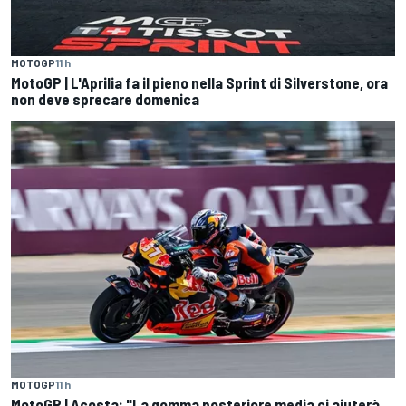
MOTOGP
11 h
MotoGP | L'Aprilia fa il pieno nella Sprint di Silverstone, ora
non deve sprecare domenica
MOTOGP
11 h
MotoGP | Acosta: "La gomma posteriore media ci aiuterà