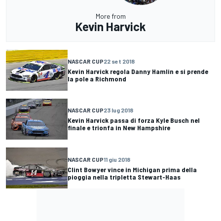
More from
Kevin Harvick
NASCAR CUP
22 set 2018
Kevin Harvick regola Danny Hamlin e si prende
la pole a Richmond
NASCAR CUP
23 lug 2018
Kevin Harvick passa di forza Kyle Busch nel
finale e trionfa in New Hampshire
NASCAR CUP
11 giu 2018
Clint Bowyer vince in Michigan prima della
pioggia nella tripletta Stewart-Haas