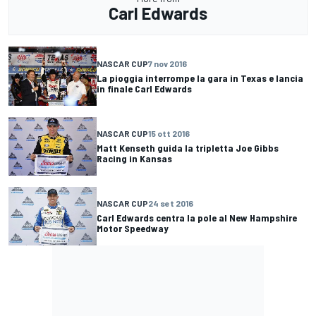
Carl Edwards
NASCAR CUP
7 nov 2016
La pioggia interrompe la gara in Texas e lancia
in finale Carl Edwards
NASCAR CUP
15 ott 2016
Matt Kenseth guida la tripletta Joe Gibbs
Racing in Kansas
NASCAR CUP
24 set 2016
Carl Edwards centra la pole al New Hampshire
Motor Speedway