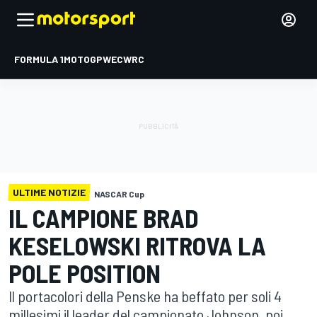
FORMULA 1
MOTOGP
WEC
WRC
ULTIME NOTIZIE
NASCAR Cup
IL CAMPIONE BRAD
KESELOWSKI RITROVA LA
POLE POSITION
Il portacolori della Penske ha beffato per soli 4
millesimi il leader del campionato Johnson, poi