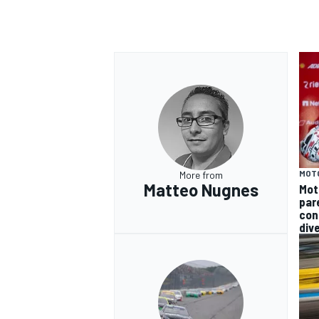
MOT
More from
Matteo Nugnes
Mot
par
con
div
MONOMARCA