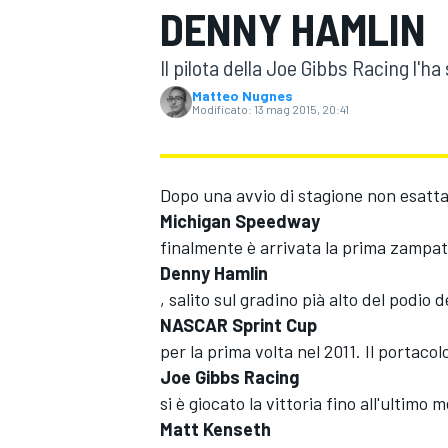
DENNY HAMLIN
MOTOGP
WEC
Il pilota della Joe Gibbs Racing l'h
Matteo Nugnes
Modificato:
13 mag 2015, 20:41
Dopo una avvio di stagione non esatt
Michigan Speedway
finalmente è arrivata la prima zampata
WRC
Denny Hamlin
, salito sul gradino pià alto del podio d
NASCAR Sprint Cup
per la prima volta nel 2011. Il portacolo
Joe Gibbs Racing
si è giocato la vittoria fino all'ultimo 
Matt Kenseth