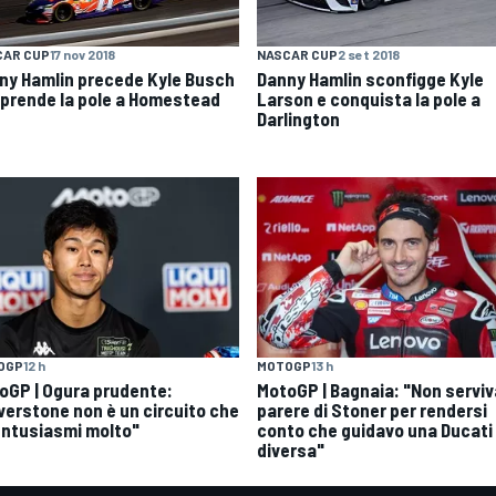
CAR CUP
17 nov 2018
NASCAR CUP
2 set 2018
ny Hamlin precede Kyle Busch
Danny Hamlin sconfigge Kyle
i prende la pole a Homestead
Larson e conquista la pole a
Darlington
OGP
12 h
MOTOGP
13 h
oGP | Ogura prudente:
MotoGP | Bagnaia: "Non serviva
lverstone non è un circuito che
parere di Stoner per rendersi
entusiasmi molto"
conto che guidavo una Ducati
diversa"