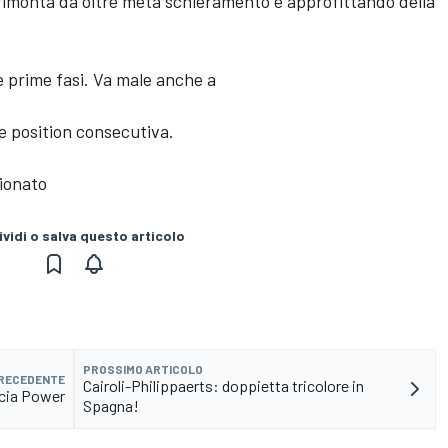
rimonta da oltre metà schieramento e approfittando della
e prime fasi. Va male anche a
e position consecutiva.
ionato
vidi o salva questo articolo
PROSSIMO ARTICOLO
PRECEDENTE
Cairoli-Philippaerts: doppietta tricolore in
ncia Power
Spagna!