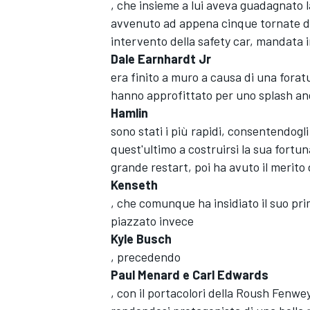
, che insieme a lui aveva guadagnato la
avvenuto ad appena cinque tornate dal
intervento della safety car, mandata 
Dale Earnhardt Jr
era finito a muro a causa di una foratu
hanno approfittato per uno splash an
Hamlin
sono stati i più rapidi, consentendogli 
quest'ultimo a costruirsi la sua fortu
grande restart, poi ha avuto il merito d
Kenseth
, che comunque ha insidiato il suo prim
piazzato invece
Kyle Busch
, precedendo
Paul Menard e Carl Edwards
, con il portacolori della Roush Fenwey
MONOPOSTO