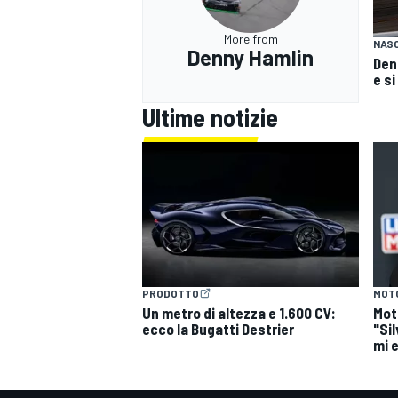
More from
NAS
Denny Hamlin
Den
e s
Ultime notizie
PRODOTTO
MOT
Un metro di altezza e 1.600 CV:
Mot
ecco la Bugatti Destrier
"Si
mi 
RALLY