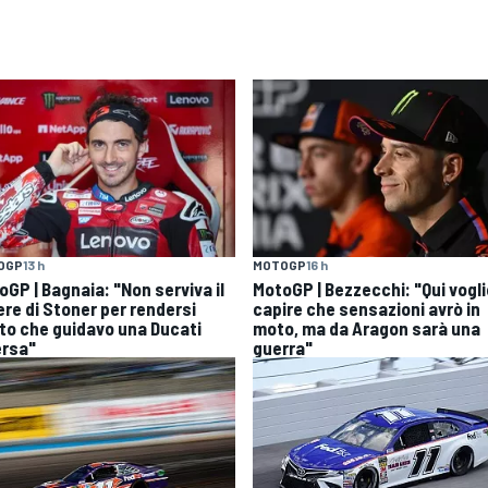
OGP
13 h
MOTOGP
16 h
oGP | Bagnaia: "Non serviva il
MotoGP | Bezzecchi: "Qui vogli
ere di Stoner per rendersi
capire che sensazioni avrò in
to che guidavo una Ducati
moto, ma da Aragon sarà una
ersa"
guerra"